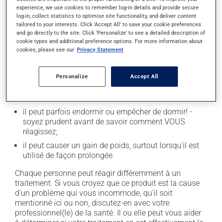
En plus de ses effets recherchés, ce produit peut à
experience, we use cookies to remember log-in details and provide secure
l'occasion entraîner certains effets indésirables (effets
log-in, collect statistics to optimise site functionality, and deliver content
secondaires), notamment :
tailored to your interests. Click 'Accept All' to save your cookie preferences
and go directly to the site. Click 'Personalize' to see a detailed description of
il peut causer des maux de tête;
cookie types and additional preference options. For more information about
cookies, please see our
Privacy Statement
il peut causer de la constipation - pour la prévenir,
buvez beaucoup, prenez plus de fibres alimentaires;
Personalize
Accept All
il peut causer des étourdissements - levez-vous
lentement et soyez prudent avant de prendre le
volant;
il peut parfois endormir ou empêcher de dormir! -
soyez prudent avant de savoir comment VOUS
réagissez;
il peut causer un gain de poids, surtout lorsqu'il est
utilisé de façon prolongée.
Chaque personne peut réagir différemment à un
traitement. Si vous croyez que ce produit est la cause
d'un problème qui vous incommode, qu'il soit
mentionné ici ou non, discutez-en avec votre
professionnel(le) de la santé. Il ou elle peut vous aider