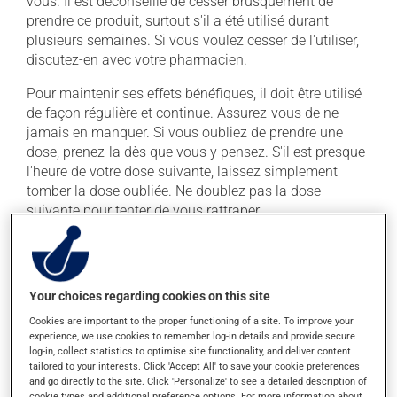
vous. Il est déconseillé de cesser brusquement de
prendre ce produit, surtout s'il a été utilisé durant
plusieurs semaines. Si vous voulez cesser de l'utiliser,
discutez-en avec votre pharmacien.
Pour maintenir ses effets bénéfiques, il doit être utilisé
de façon régulière et continue. Assurez-vous de ne
jamais en manquer. Si vous oubliez de prendre une
dose, prenez-la dès que vous y pensez. S'il est presque
l'heure de votre dose suivante, laissez simplement
tomber la dose oubliée. Ne doublez pas la dose
suivante pour tenter de vous rattraper.
Ce médicament peut être pris avec ou sans nourriture,
sans égard aux repas ou aux collations. La prise
d'alcool peut augmenter l'effet de ce produit. Il est donc
Your choices regarding cookies on this site
recommandé d'éviter de prendre de l'alcool ou des
produits qui en contiennent pendant que vous utilisez
Cookies are important to the proper functioning of a site. To improve your
experience, we use cookies to remember log-in details and provide secure
ce médicament.
log-in, collect statistics to optimise site functionality, and deliver content
tailored to your interests. Click 'Accept All' to save your cookie preferences
and go directly to the site. Click 'Personalize' to see a detailed description of
Effets indésirables
cookie types and additional preference options. For more information about