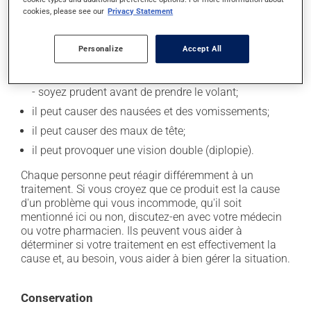
cookies, please see our
Privacy Statement
En plus de ses effets recherchés, ce produit peut à
l'occasion entraîner certains effets indésirables (effets
Personalize
Accept All
secondaires), notamment :
il peut causer des étourdissements ou vous endormir
- soyez prudent avant de prendre le volant;
il peut causer des nausées et des vomissements;
il peut causer des maux de tête;
il peut provoquer une vision double (diplopie).
Chaque personne peut réagir différemment à un
traitement. Si vous croyez que ce produit est la cause
d'un problème qui vous incommode, qu'il soit
mentionné ici ou non, discutez-en avec votre médecin
ou votre pharmacien. Ils peuvent vous aider à
déterminer si votre traitement en est effectivement la
cause et, au besoin, vous aider à bien gérer la situation.
Conservation