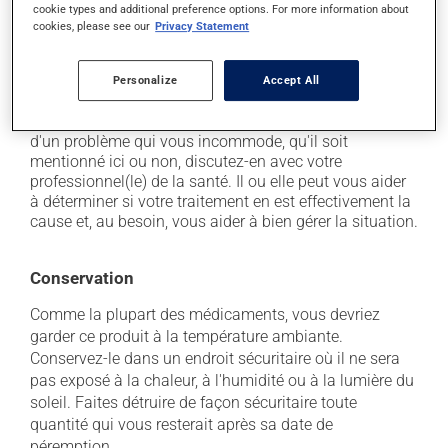
cookie types and additional preference options. For more information about
il peut causer de la somnolence - soyez prudent
cookies, please see our
Privacy Statement
avant de prendre le volant;
il peut provoquer des vertiges.
Personalize
Accept All
Chaque personne peut réagir différemment à un
traitement. Si vous croyez que ce produit est la cause
d'un problème qui vous incommode, qu'il soit
mentionné ici ou non, discutez-en avec votre
professionnel(le) de la santé. Il ou elle peut vous aider
à déterminer si votre traitement en est effectivement la
cause et, au besoin, vous aider à bien gérer la situation.
Conservation
Comme la plupart des médicaments, vous devriez
garder ce produit à la température ambiante.
Conservez-le dans un endroit sécuritaire où il ne sera
pas exposé à la chaleur, à l'humidité ou à la lumière du
soleil. Faites détruire de façon sécuritaire toute
quantité qui vous resterait après sa date de
péremption.