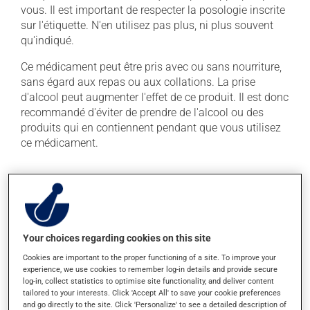
vous. Il est important de respecter la posologie inscrite
sur l'étiquette. N'en utilisez pas plus, ni plus souvent
qu'indiqué.
Ce médicament peut être pris avec ou sans nourriture,
sans égard aux repas ou aux collations. La prise
d'alcool peut augmenter l'effet de ce produit. Il est donc
recommandé d'éviter de prendre de l'alcool ou des
produits qui en contiennent pendant que vous utilisez
ce médicament.
Effets indésirables
En plus de ses effets recherchés, ce produit peut à
l'occasion entraîner certains effets indésirables (effets
secondaires), notamment :
Your choices regarding cookies on this site
Cookies are important to the proper functioning of a site. To improve your
il peut brouiller la vue et rendre la bouche sèche;
experience, we use cookies to remember log-in details and provide secure
log-in, collect statistics to optimise site functionality, and deliver content
il peut causer des maux de tête;
tailored to your interests. Click 'Accept All' to save your cookie preferences
il peut entraîner de l'euphorie;
and go directly to the site. Click 'Personalize' to see a detailed description of