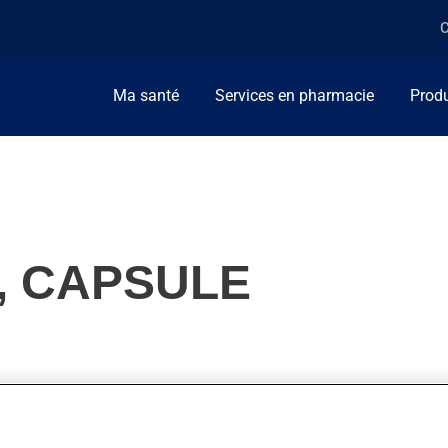
C
Ma santé
Services en pharmacie
Produ
, CAPSULE
 des vaisseaux sanguins. Il agit sur certains éléments du sang i
ploie aussi pour la thrombose veineuse profonde ou pour l'embol