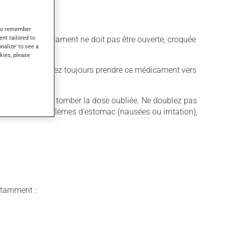
s to remember
ent tailored to
apsule de ce médicament ne doit pas être ouverte, croquée
onalize' to see a
kies, please
anquer. Vous devriez toujours prendre ce médicament vers
aissez simplement tomber la dose oubliée. Ne doublez pas
 causait des problèmes d'estomac (nausées ou irritation),
notamment :