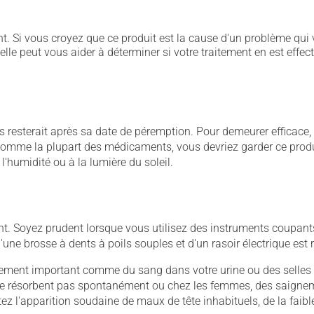
. Si vous croyez que ce produit est la cause d'un problème qui 
 elle peut vous aider à déterminer si votre traitement en est effec
ous resterait après sa date de péremption. Pour demeurer efficace
. Comme la plupart des médicaments, vous devriez garder ce prod
 l'humidité ou à la lumière du soleil.
 Soyez prudent lorsque vous utilisez des instruments coupants 
 d'une brosse à dents à poils souples et d'un rasoir électrique e
nement important comme du sang dans votre urine ou des selles
e se résorbent pas spontanément ou chez les femmes, des saign
 l'apparition soudaine de maux de tête inhabituels, de la faibl