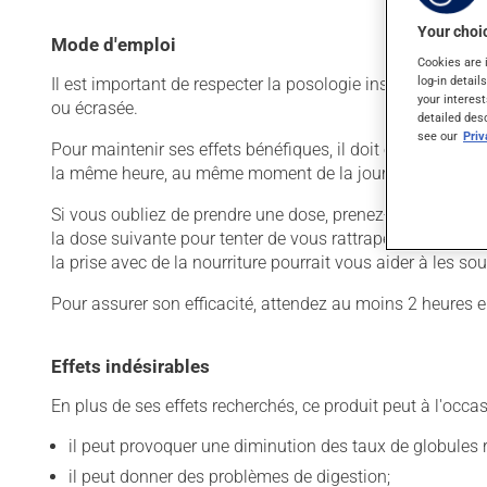
Your choic
Mode d'emploi
Cookies are 
log-in detail
Il est important de respecter la posologie inscrite sur l'é
your interest
ou écrasée.
detailed des
see our
Pri
Pour maintenir ses effets bénéfiques, il doit être utilis
la même heure, au même moment de la journée.
Si vous oubliez de prendre une dose, prenez-la dès que vo
la dose suivante pour tenter de vous rattraper. Ce médicam
la prise avec de la nourriture pourrait vous aider à les sou
Pour assurer son efficacité, attendez au moins 2 heures e
Effets indésirables
En plus de ses effets recherchés, ce produit peut à l'occa
il peut provoquer une diminution des taux de globules 
il peut donner des problèmes de digestion;