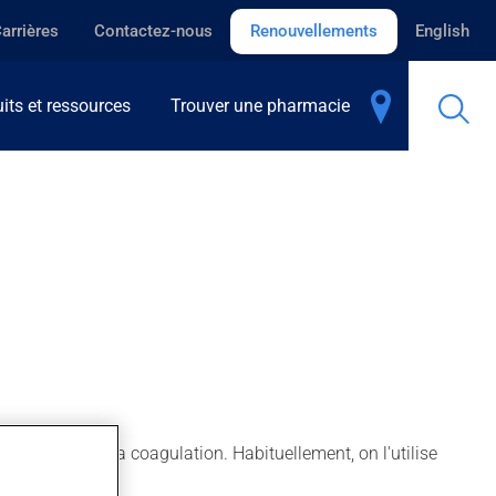
arrières
Contactez-nous
Renouvellements
English
its et ressources
Trouver une pharmacie
mpliqués dans la coagulation. Habituellement, on l'utilise
ie pulmonaire.