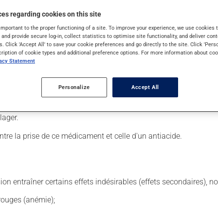
es regarding cookies on this site
important to the proper functioning of a site. To improve your experience, we use cookie
s and provide secure log-in, collect statistics to optimise site functionality, and deliver cont
tiquette. N'en utilisez pas plus, ni plus souvent qu'indiqué. La c
s. Click 'Accept All' to save your cookie preferences and go directly to the site. Click 'Pers
cription of cookie types and additional preference options. For more information about coo
vacy Statement
é de façon régulière et continue. Assurez-vous de ne jamais en m
Personalize
Accept All
us y pensez. S'il est presque l'heure de votre dose suivante, l
ent peut être pris avec ou sans nourriture. Si toutefois il vous
lager.
ntre la prise de ce médicament et celle d'un antiacide.
sion entraîner certains effets indésirables (effets secondaires), 
rouges (anémie);