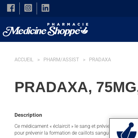
Skip to main content
ACCUEIL
PHARM/ASSIST
PRADAXA
PRADAXA, 75MG
Description
Ce médicament « éclaircit » le sang et prévient le blocage
pour prévenir la formation de caillots sanguins. On l'em