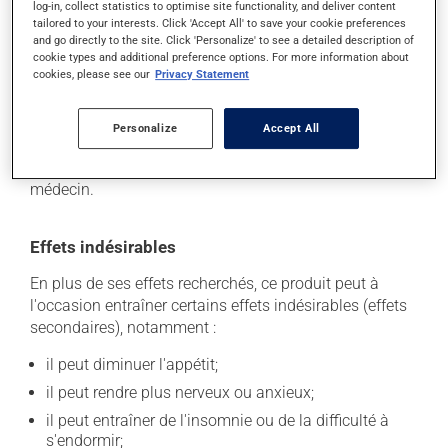
log-in, collect statistics to optimise site functionality, and deliver content
absorbé.
tailored to your interests. Click 'Accept All' to save your cookie preferences
and go directly to the site. Click 'Personalize' to see a detailed description of
Ce médicament peut être pris avec ou sans nourriture,
cookie types and additional preference options. For more information about
cookies, please see our
Privacy Statement
sans égard aux repas ou aux collations. La prise
d'alcool peut augmenter l'effet de ce produit. Il est donc
recommandé d'en consommer avec modération. Afin
Personalize
Accept All
de savoir quelle quantité d'alcool vous est permise,
veuillez en discuter avec votre pharmacien ou votre
médecin.
Effets indésirables
En plus de ses effets recherchés, ce produit peut à
l'occasion entraîner certains effets indésirables (effets
secondaires), notamment :
il peut diminuer l'appétit;
il peut rendre plus nerveux ou anxieux;
il peut entraîner de l'insomnie ou de la difficulté à
s'endormir;