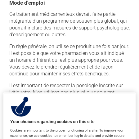
Mode d'emploi
Ce traitement médicamenteux devrait faire partie
intégrante d'un programme de soutien plus global, qui
pourrait inclure des mesures de support psychologique,
d'enseignement ou autres.
En règle générale, on utilise ce produit une fois par jour.
Il est possible que votre pharmacien vous ait indiqué
un horaire différent qui est plus approprié pour vous.
Vous devez le prendre régulièrement et de façon
continue pour maintenir ses effets bénéfiques.
Il est important de respecter la posologie inscrite sur
l'étiquette. N'en utilisez pas plus, ni plus souvent
qu'indiqué. Un usage abusif peut entraîner une
dépendance.
Ce médicament doit être avalé entier. Il ne doit pas être
Your choices regarding cookies on this site
coupé, croqué ou écrasé. Vous pouvez remarquer la
Cookies are important to the proper functioning of a site. To improve your
présence du comprimé entier dans vos selles. Il ne
experience, we use cookies to remember log-in details and provide secure
contient plus rien, le médicament à l'intérieur a été