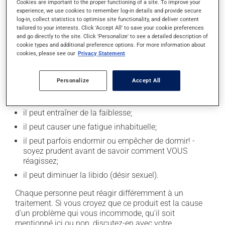
Cookies are important to the proper functioning of a site. To improve your
experience, we use cookies to remember log-in details and provide secure
Effets indésirables
log-in, collect statistics to optimise site functionality, and deliver content
tailored to your interests. Click 'Accept All' to save your cookie preferences
and go directly to the site. Click 'Personalize' to see a detailed description of
En plus de ses effets recherchés, ce produit peut à
cookie types and additional preference options. For more information about
l'occasion entraîner certains effets indésirables (effets
cookies, please see our
Privacy Statement
secondaires), notamment :
il peut causer des étourdissements - levez-vous
Personalize
Accept All
lentement et soyez prudent avant de prendre le
volant;
il peut entraîner de la faiblesse;
il peut causer une fatigue inhabituelle;
il peut parfois endormir ou empêcher de dormir! -
soyez prudent avant de savoir comment VOUS
réagissez;
il peut diminuer la libido (désir sexuel).
Chaque personne peut réagir différemment à un
traitement. Si vous croyez que ce produit est la cause
d'un problème qui vous incommode, qu'il soit
mentionné ici ou non, discutez-en avec votre