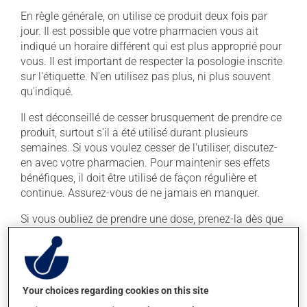
En règle générale, on utilise ce produit deux fois par
jour. Il est possible que votre pharmacien vous ait
indiqué un horaire différent qui est plus approprié pour
vous. Il est important de respecter la posologie inscrite
sur l'étiquette. N'en utilisez pas plus, ni plus souvent
qu'indiqué.
Il est déconseillé de cesser brusquement de prendre ce
produit, surtout s'il a été utilisé durant plusieurs
semaines. Si vous voulez cesser de l'utiliser, discutez-
en avec votre pharmacien. Pour maintenir ses effets
bénéfiques, il doit être utilisé de façon régulière et
continue. Assurez-vous de ne jamais en manquer.
Si vous oubliez de prendre une dose, prenez-la dès que
vous y pensez. S'il est presque l'heure de votre dose
suivante, laissez simplement tomber la dose oubliée.
Ne doublez pas la dose suivante pour tenter de vous
rattraper. Il est préférable de prendre ce médicament
Your choices regarding cookies on this site
avec un repas.