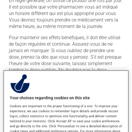
En règle générale, on utilise ce produit une fois par jour.
Il est possible que votre pharmacien vous ait indiqué
un horaire différent qui est plus approprié pour vous.
Vous devriez toujours prendre ce médicament vers la
même heure, au même moment de la journée.
Pour maintenir ses effets bénéfiques, il doit être utilisé
de façon régulière et continue. Assurez-vous de ne
jamais en manquer. Si vous oubliez de prendre une
dose, prenez-la dès que vous y pensez. S'il est presque
l'heure de votre dose suivante, laissez simplement
tomber la dose oubliée. Ne doublez pas la dose
suivante pour tenter de vous rattraper.
Ce médicament peut être pris avec ou sans nourriture,
sans égard aux repas ou aux collations.
Your choices regarding cookies on this site
Cookies are important to the proper functioning of a site. To improve your
Effets indésirables
experience, we use cookies to remember log-in details and provide secure
log-in, collect statistics to optimise site functionality, and deliver content
En plus de ses effets recherchés, ce produit peut à
tailored to your interests. Click 'Accept All' to save your cookie preferences
and go directly to the site. Click 'Personalize' to see a detailed description of
l'occasion entraîner certains effets indésirables (effets
cookie types and additional preference options. For more information about