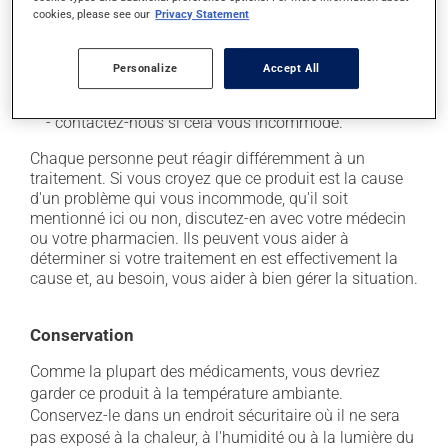
secondaires), notamment :
cookies, please see our
Privacy Statement
il peut causer de la diarrhée;
Personalize
Accept All
il peut causer une fatigue inhabituelle;
occasionnellement, il peut provoquer une toux sèche
- contactez-nous si cela vous incommode.
Chaque personne peut réagir différemment à un
traitement. Si vous croyez que ce produit est la cause
d'un problème qui vous incommode, qu'il soit
mentionné ici ou non, discutez-en avec votre médecin
ou votre pharmacien. Ils peuvent vous aider à
déterminer si votre traitement en est effectivement la
cause et, au besoin, vous aider à bien gérer la situation.
Conservation
Comme la plupart des médicaments, vous devriez
garder ce produit à la température ambiante.
Conservez-le dans un endroit sécuritaire où il ne sera
pas exposé à la chaleur, à l'humidité ou à la lumière du