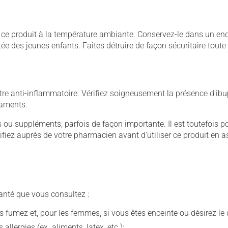
 produit à la température ambiante. Conservez-le dans un endroi
rtée des jeunes enfants. Faites détruire de façon sécuritaire tout
e anti-inflammatoire. Vérifiez soigneusement la présence d'ibup
caments.
u suppléments, parfois de façon importante. Il est toutefois pos
iez auprès de votre pharmacien avant d'utiliser ce produit en 
anté que vous consultez :
fumez et, pour les femmes, si vous êtes enceinte ou désirez le de
llergies (ex. aliments, latex, etc.);