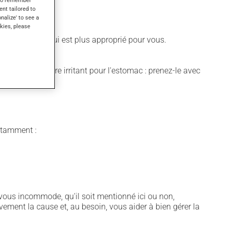
ent tailored to
onalize' to see a
kies, please
raire différent qui est plus approprié pour vous.
dicament peut être irritant pour l'estomac : prenez-le avec
notamment :
vous incommode, qu'il soit mentionné ici ou non,
vement la cause et, au besoin, vous aider à bien gérer la