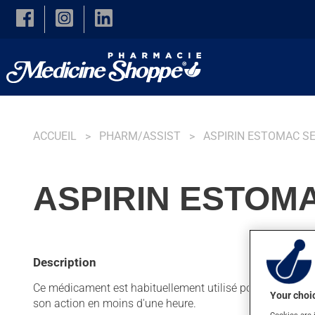
Skip to main content
ACCUEIL
PHARM/ASSIST
ASPIRIN ESTOMAC S
ASPIRIN ESTOMA
Description
Ce médicament est habituellement utilisé pour la douleur o
Your choic
son action en moins d'une heure.
Cookies are 