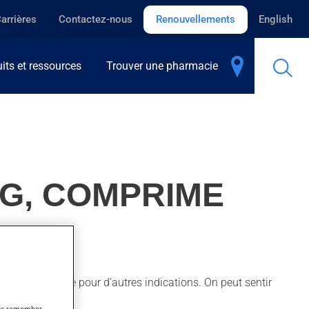
arrières
Contactez-nous
Renouvellements
English
its et ressources
Trouver une pharmacie
MG, COMPRIME
toïde, ainsi que pour d'autres indications. On peut sentir
s to remember