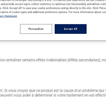
s and provide secure log-in, collect statistics to optimise site functionality, and deliver cont
s. Click 'Accept All' to save your cookie preferences and go directly to the site. Click 'Pers
cription of cookie types and additional preference options. For more information about coo
vacy Statement
eures. Il est possible que votre pharmacien vous ait indiqué un ho
Personalize
Accept All
tiquette. N'en utilisez pas plus, ni plus souvent qu'indiqué. Ce mé
mme le café, les mets épicés et l'alcool.
sion entraîner certains effets indésirables (effets secondaires), 
. Si vous croyez que ce produit est la cause d'un problème qui 
euvent vous aider à déterminer si votre traitement en est effecti