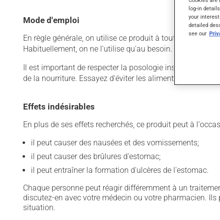
log-in detail
your interest
Mode d'emploi
detailed des
see our
Pri
En règle générale, on utilise ce produit à toutes les six h
Habituellement, on ne l'utilise qu'au besoin.
Il est important de respecter la posologie inscrite sur l'é
de la nourriture. Essayez d'éviter les aliments irritants co
Effets indésirables
En plus de ses effets recherchés, ce produit peut à l'occa
il peut causer des nausées et des vomissements;
il peut causer des brûlures d'estomac;
il peut entraîner la formation d'ulcères de l'estomac.
Chaque personne peut réagir différemment à un traitement
discutez-en avec votre médecin ou votre pharmacien. Ils p
situation.