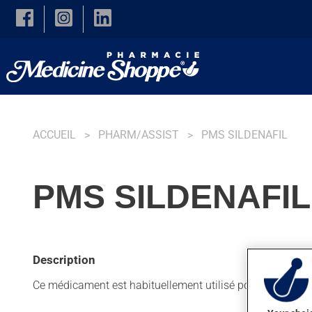
Skip to main content
ACCUEIL
PHARM/ASSIST
PMS SILDENAFIL
PMS SILDENAFIL
Description
Ce médicament est habituellement utilisé pour des trouble