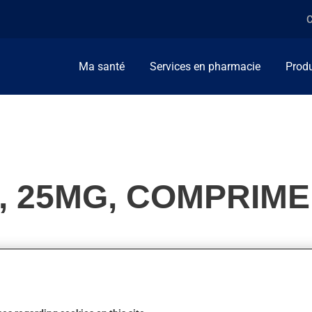
C
Ma santé
Services en pharmacie
Produ
, 25MG, COMPRIME
s de l'érection. On peut sentir son action en moins d'une heure.