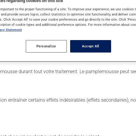
es regarding cookies on this site
important to the proper functioning of a site. To improve your experience, we use cookie
s and provide secure log-in, collect statistics to optimise site functionality, and deliver cont
certains produits pour le coeur (les NITRATES). Dans le doute, 
s. Click 'Accept All' to save your cookie preferences and go directly to the site. Click 'Pers
cription of cookie types and additional preference options. For more information about coo
 est important de respecter la posologie inscrite sur l'étiquette.
vacy Statement
acilite simplement l'atteinte d'une érection lors d'une stimulati
c un repas riche en gras peut retarder son début d'action. La pris
Personalize
Accept All
tête. De plus, la consommation d'alcool peut diminuer la capacit
ousse durant tout votre traitement. Le pamplemousse peut sens
sion entraîner certains effets indésirables (effets secondaires), 