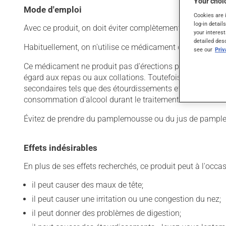
Your choic
Mode d'emploi
Cookies are 
log-in detail
Avec ce produit, on doit éviter complètement la prise de 
your interest
detailed des
Habituellement, on n'utilise ce médicament qu'au besoin. Il
see our
Pri
Ce médicament ne produit pas d'érections par lui-même. Il f
égard aux repas ou aux collations. Toutefois, la prise ave
secondaires tels que des étourdissements et des maux de 
consommation d'alcool durant le traitement.
Évitez de prendre du pamplemousse ou du jus de pamplem
Effets indésirables
En plus de ses effets recherchés, ce produit peut à l'occa
il peut causer des maux de tête;
il peut causer une irritation ou une congestion du nez;
il peut donner des problèmes de digestion;