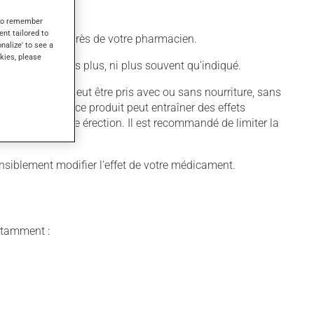
s to remember
ent tailored to
informez-vous auprès de votre pharmacien.
onalize' to see a
kies, please
 N'en utilisez pas plus, ni plus souvent qu'indiqué.
on sexuelle. Il peut être pris avec ou sans nourriture, sans
e d'alcool avec ce produit peut entraîner des effets
é à obtenir une érection. Il est recommandé de limiter la
iblement modifier l'effet de votre médicament.
notamment :