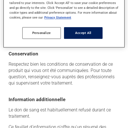
Chaque personne peut réagir différemment à un
tailored to your interests. Click 'Accept All' to save your cookie preferences
and go directly to the site. Click 'Personalize' to see a detailed description of
traitement. Si vous croyez que ce produit est la cause
cookie types and additional preference options. For more information about
d'un problème qui vous incommode, qu'il soit
cookies, please see our
Privacy Statement
mentionné ici ou non, discutez-en avec votre
professionnel(le) de la santé. Il ou elle peut vous aider
à déterminer si votre traitement en est effectivement la
Personalize
Accept All
cause et, au besoin, vous aider à bien gérer la situation.
Conservation
Respectez bien les conditions de conservation de ce
produit qui vous ont été communiquées. Pour toute
question, renseignez-vous auprès des professionnels
qui supervisent votre traitement.
Information additionnelle
Le don de sang est habituellement refusé durant ce
traitement.
Ce feuillet d'information n'offre qu'un résumé des