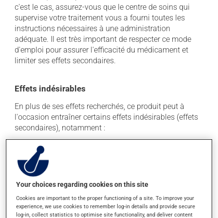
c'est le cas, assurez-vous que le centre de soins qui
supervise votre traitement vous a fourni toutes les
instructions nécessaires à une administration
adéquate. Il est très important de respecter ce mode
d'emploi pour assurer l'efficacité du médicament et
limiter ses effets secondaires.
Effets indésirables
En plus de ses effets recherchés, ce produit peut à
l'occasion entraîner certains effets indésirables (effets
secondaires), notamment :
il peut causer de la diarrhée;
il peut faire apparaître des boutons et de la rougeur
sur la peau;
il peut causer des nausées et des vomissements;
Your choices regarding cookies on this site
il peut causer de la rougeur et de l'enflure au site
Cookies are important to the proper functioning of a site. To improve your
d'injection.
experience, we use cookies to remember log-in details and provide secure
log-in, collect statistics to optimise site functionality, and deliver content