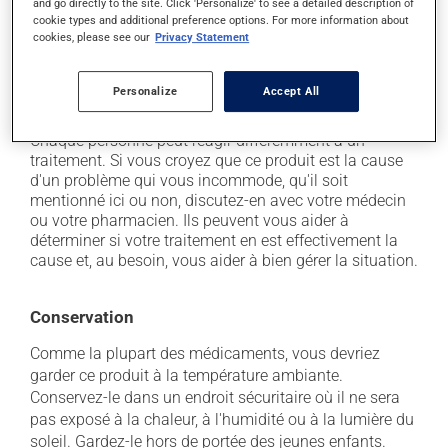
buvez beaucoup, prenez plus de fibres alimentaires;
and go directly to the site. Click 'Personalize' to see a detailed description of
cookie types and additional preference options. For more information about
il peut causer des étourdissements ou vous endormir
cookies, please see our
Privacy Statement
- soyez prudent avant de prendre le volant;
il peut causer des nausées et des vomissements;
Personalize
Accept All
il peut causer une transpiration abondante.
Chaque personne peut réagir différemment à un
traitement. Si vous croyez que ce produit est la cause
d'un problème qui vous incommode, qu'il soit
mentionné ici ou non, discutez-en avec votre médecin
ou votre pharmacien. Ils peuvent vous aider à
déterminer si votre traitement en est effectivement la
cause et, au besoin, vous aider à bien gérer la situation.
Conservation
Comme la plupart des médicaments, vous devriez
garder ce produit à la température ambiante.
Conservez-le dans un endroit sécuritaire où il ne sera
pas exposé à la chaleur, à l'humidité ou à la lumière du
soleil. Gardez-le hors de portée des jeunes enfants.