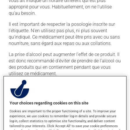
vous ait indiqué un horaire différent qui est plus
approprié pour vous. Habituellement, on ne l'utilise
qu'au besoin.
Il est important de respecter la posologie inscrite sur
l'étiquette. N'en utilisez pas plus, ni plus souvent
qu'indiqué. Ce médicament peut être pris avec ou sans
nourriture, sans égard aux repas ou aux collations.
La prise d'alcool peut augmenter l'effet de ce produit. Il
est donc recommandé d'éviter de prendre de l'alcool ou
des produits qui en contiennent pendant que vous
utilisez ce médicament.
Effets indésirables
En plus de ses effets recherchés, ce produit peut à
Your choices regarding cookies on this site
l'occasion entraîner certains effets indésirables (effets
Cookies are important to the proper functioning of a site. To improve your
secondaires), notamment :
experience, we use cookies to remember log-in details and provide secure
log-in, collect statistics to optimise site functionality, and deliver content
il peut causer de la constipation - pour la prévenir,
tailored to your interests. Click 'Accept All' to save your cookie preferences