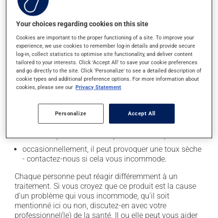
secondaires), notamment :
il peut causer des maux de tête;
Your choices regarding cookies on this site
il peut causer des étourdissements - levez-vous
Cookies are important to the proper functioning of a site. To improve your
lentement et soyez prudent avant de prendre le
experience, we use cookies to remember log-in details and provide secure
log-in, collect statistics to optimise site functionality, and deliver content
volant;
tailored to your interests. Click 'Accept All' to save your cookie preferences
il peut causer une fatigue inhabituelle;
and go directly to the site. Click 'Personalize' to see a detailed description of
cookie types and additional preference options. For more information about
il peut causer des nausées ou, rarement, des
cookies, please see our
Privacy Statement
vomissements;
il peut rendre votre peau plus sensible aux rayons UV
Personalize
Accept All
(p. ex. soleil, cabine de bronzage) - évitez le plus
possible de vous exposer aux rayons UV et protégez-
vous lorsque vous vous exposez au soleil;
occasionnellement, il peut provoquer une toux sèche
- contactez-nous si cela vous incommode.
Chaque personne peut réagir différemment à un
traitement. Si vous croyez que ce produit est la cause
d'un problème qui vous incommode, qu'il soit
mentionné ici ou non, discutez-en avec votre
professionnel(le) de la santé. Il ou elle peut vous aider