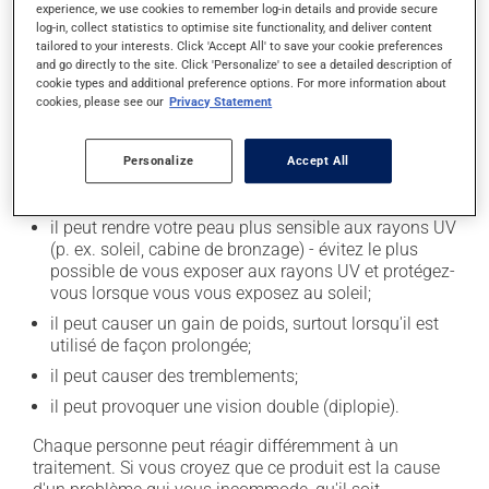
experience, we use cookies to remember log-in details and provide secure
log-in, collect statistics to optimise site functionality, and deliver content
En plus de ses effets recherchés, ce produit peut à
tailored to your interests. Click 'Accept All' to save your cookie preferences
l'occasion entraîner certains effets indésirables (effets
and go directly to the site. Click 'Personalize' to see a detailed description of
secondaires), notamment :
cookie types and additional preference options. For more information about
cookies, please see our
Privacy Statement
il peut causer des étourdissements ou vous endormir
- levez-vous lentement et soyez prudent avant de
Personalize
Accept All
prendre le volant;
il peut causer une fatigue inhabituelle;
il peut rendre votre peau plus sensible aux rayons UV
(p. ex. soleil, cabine de bronzage) - évitez le plus
possible de vous exposer aux rayons UV et protégez-
vous lorsque vous vous exposez au soleil;
il peut causer un gain de poids, surtout lorsqu'il est
utilisé de façon prolongée;
il peut causer des tremblements;
il peut provoquer une vision double (diplopie).
Chaque personne peut réagir différemment à un
traitement. Si vous croyez que ce produit est la cause