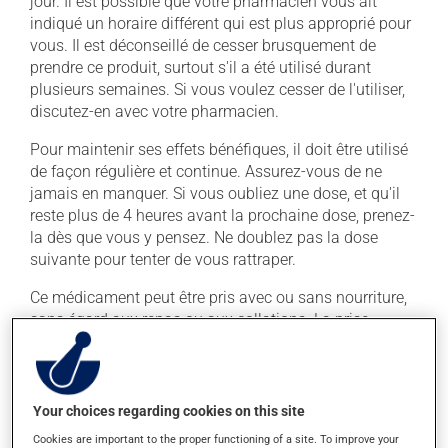
jour. Il est possible que votre pharmacien vous ait
indiqué un horaire différent qui est plus approprié pour
vous. Il est déconseillé de cesser brusquement de
prendre ce produit, surtout s'il a été utilisé durant
plusieurs semaines. Si vous voulez cesser de l'utiliser,
discutez-en avec votre pharmacien.
Pour maintenir ses effets bénéfiques, il doit être utilisé
de façon régulière et continue. Assurez-vous de ne
jamais en manquer. Si vous oubliez une dose, et qu'il
reste plus de 4 heures avant la prochaine dose, prenez-
la dès que vous y pensez. Ne doublez pas la dose
suivante pour tenter de vous rattraper.
Ce médicament peut être pris avec ou sans nourriture,
sans égard aux repas ou aux collations. La prise
d'alcool peut augmenter l'effet du médicament. Limitez
la consommation d'alcool à une prise occasionnelle de
petites quantités.
Your choices regarding cookies on this site
Cookies are important to the proper functioning of a site. To improve your
Effets indésirables