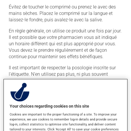
Évitez de toucher le comprimé ou prenez le avec des
mains sèches. Placez le comprimé sur la langue et
laissez-le fondre, puis avalez-le avec la salive.
En règle générale, on utilise ce produit une fois par jour.
Il est possible que votre pharmacien vous ait indiqué
un horaire différent qui est plus approprié pour vous.
Vous devez le prendre régulièrement et de façon
continue pour maintenir ses effets bénéfiques.
Il est important de respecter la posologie inscrite sur
l'étiquette. N'en utilisez pas plus, ni plus souvent
qu'indiqué. Il est déconseillé de cesser brusquement de
prendre ce produit, surtout s'il a été utilisé durant
plusieurs semaines. Si vous voulez cesser de l'utiliser,
discutez-en avec votre pharmacien.
Your choices regarding cookies on this site
Ce médicament peut être pris avec ou sans nourriture,
Cookies are important to the proper functioning of a site. To improve your
sans égard aux repas ou aux collations. Ce
experience, we use cookies to remember log-in details and provide secure
médicament peut augmenter les effets de l'alcool.
log-in, collect statistics to optimise site functionality, and deliver content
tailored to your interests. Click 'Accept All' to save your cookie preferences
Limitez la consommation d'alcool à une prise