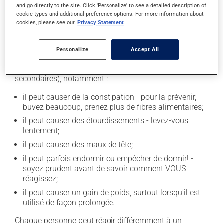
and go directly to the site. Click 'Personalize' to see a detailed description of
occasionnelle.
cookie types and additional preference options. For more information about
cookies, please see our
Privacy Statement
Effets indésirables
Personalize
Accept All
En plus de ses effets recherchés, ce produit peut à
l'occasion entraîner certains effets indésirables (effets
secondaires), notamment :
il peut causer de la constipation - pour la prévenir,
buvez beaucoup, prenez plus de fibres alimentaires;
il peut causer des étourdissements - levez-vous
lentement;
il peut causer des maux de tête;
il peut parfois endormir ou empêcher de dormir! -
soyez prudent avant de savoir comment VOUS
réagissez;
il peut causer un gain de poids, surtout lorsqu'il est
utilisé de façon prolongée.
Chaque personne peut réagir différemment à un