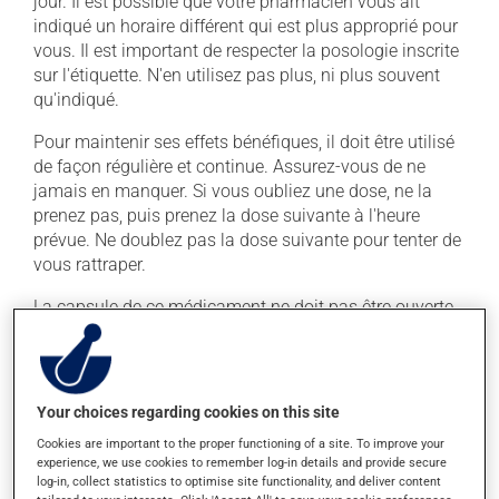
jour. Il est possible que votre pharmacien vous ait
indiqué un horaire différent qui est plus approprié pour
vous. Il est important de respecter la posologie inscrite
sur l'étiquette. N'en utilisez pas plus, ni plus souvent
qu'indiqué.
Pour maintenir ses effets bénéfiques, il doit être utilisé
de façon régulière et continue. Assurez-vous de ne
jamais en manquer. Si vous oubliez une dose, ne la
prenez pas, puis prenez la dose suivante à l'heure
prévue. Ne doublez pas la dose suivante pour tenter de
vous rattraper.
La capsule de ce médicament ne doit pas être ouverte,
croquée ou écrasée. Il est préférable de prendre ce
médicament avec un repas ou une collation : la prise
avec de la nourriture diminue les effets secondaires.
Your choices regarding cookies on this site
Effets indésirables
Cookies are important to the proper functioning of a site. To improve your
experience, we use cookies to remember log-in details and provide secure
log-in, collect statistics to optimise site functionality, and deliver content
En plus de ses effets recherchés, ce produit peut à