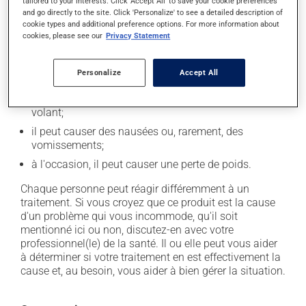
tailored to your interests. Click 'Accept All' to save your cookie preferences
l'occasion entraîner certains effets indésirables (effets
and go directly to the site. Click 'Personalize' to see a detailed description of
secondaires), notamment :
cookie types and additional preference options. For more information about
cookies, please see our
Privacy Statement
il peut diminuer l'appétit;
il peut causer des maux de tête;
Personalize
Accept All
il peut causer des étourdissements - levez-vous
lentement et soyez prudent avant de prendre le
volant;
il peut causer des nausées ou, rarement, des
vomissements;
à l'occasion, il peut causer une perte de poids.
Chaque personne peut réagir différemment à un
traitement. Si vous croyez que ce produit est la cause
d'un problème qui vous incommode, qu'il soit
mentionné ici ou non, discutez-en avec votre
professionnel(le) de la santé. Il ou elle peut vous aider
à déterminer si votre traitement en est effectivement la
cause et, au besoin, vous aider à bien gérer la situation.