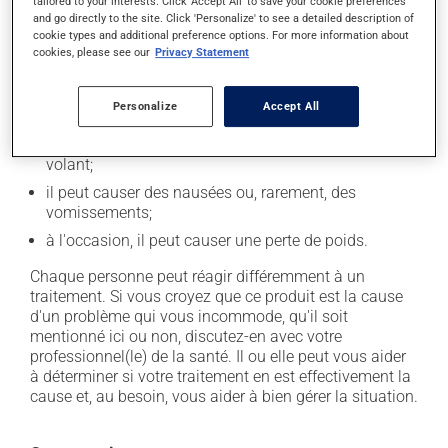
tailored to your interests. Click 'Accept All' to save your cookie preferences
l'occasion entraîner certains effets indésirables (effets
and go directly to the site. Click 'Personalize' to see a detailed description of
secondaires), notamment :
cookie types and additional preference options. For more information about
cookies, please see our
Privacy Statement
il peut diminuer l'appétit;
il peut causer des maux de tête;
Personalize
Accept All
il peut causer des étourdissements - levez-vous
lentement et soyez prudent avant de prendre le
volant;
il peut causer des nausées ou, rarement, des
vomissements;
à l'occasion, il peut causer une perte de poids.
Chaque personne peut réagir différemment à un
traitement. Si vous croyez que ce produit est la cause
d'un problème qui vous incommode, qu'il soit
mentionné ici ou non, discutez-en avec votre
professionnel(le) de la santé. Il ou elle peut vous aider
à déterminer si votre traitement en est effectivement la
cause et, au besoin, vous aider à bien gérer la situation.