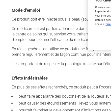
Your choic
Cookies are 
Mode d'emploi
log-in detail
your interest
Ce produit doit être injecté sous la peau (sous-cutanée) 
detailed des
see our
Pri
Ce médicament est parfois administré dans un établissemen
le centre de soins qui supervise votre traitement vous a f
d'emploi pour assurer l'efficacité du médicament et limite
En règle générale, on utilise ce produit une fois par mois
prendre régulièrement et de façon continue pour mainteni
Il est important de respecter la posologie inscrite sur l'ét
Effets indésirables
En plus de ses effets recherchés, ce produit peut à l'occa
il peut faire apparaître des boutons et de la rougeur sur
il peut causer des étourdissements - levez-vous lentem
il pourrait favoriser le développement d'infections des v