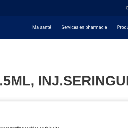
C
Ma santé
Services en pharmacie
Produ
.5ML, INJ.SERINGU
soriasique, pour l'arthrite rhumatoïde ou pour la spondylarthrite
.