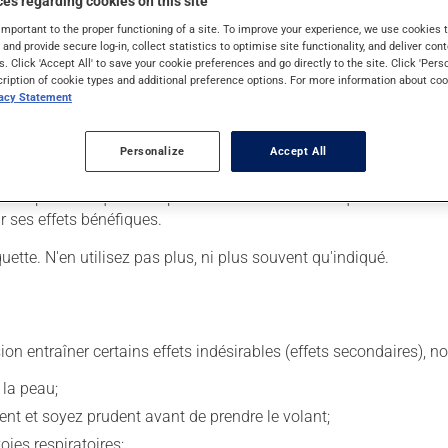
es regarding cookies on this site
important to the proper functioning of a site. To improve your experience, we use cookie
s and provide secure log-in, collect statistics to optimise site functionality, and deliver cont
s. Click 'Accept All' to save your cookie preferences and go directly to the site. Click 'Pers
selon la technique qui vous a été enseignée. Assurez-vous de cha
cription of cookie types and additional preference options. For more information about coo
vacy Statement
t de santé, par un médecin ou une infirmière, mais il peut aussi 
ourni toutes les instructions nécessaires à une administration ad
Personalize
Accept All
r ses effets secondaires.
. Il est possible que votre pharmacien vous ait indiqué un horaire
r ses effets bénéfiques.
iquette. N'en utilisez pas plus, ni plus souvent qu'indiqué.
sion entraîner certains effets indésirables (effets secondaires), 
 la peau;
ent et soyez prudent avant de prendre le volant;
oies respiratoires;