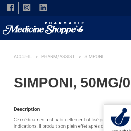
Skip to main content
ACCUEIL
PHARM/ASSIST
SIMPONI
SIMPONI, 50MG/0
Description
Ce médicament est habituellement utilisé pour l'arthrite p
indications. Il produit son plein effet après quelques mois