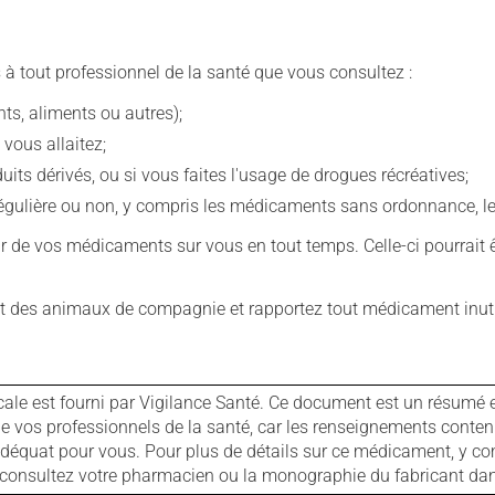
 à tout professionnel de la santé que vous consultez :
s, aliments ou autres);
 vous allaitez;
s dérivés, ou si vous faites l'usage de drogues récréatives;
ulière ou non, y compris les médicaments sans ordonnance, les 
our de vos médicaments sur vous en tout temps. Celle-ci pourrait ê
 des animaux de compagnie et rapportez tout médicament inutil
cale est fourni par Vigilance Santé. Ce document est un résumé 
ls de vos professionnels de la santé, car les renseignements con
 adéquat pour vous. Pour plus de détails sur ce médicament, y co
s, consultez votre pharmacien ou la monographie du fabricant d