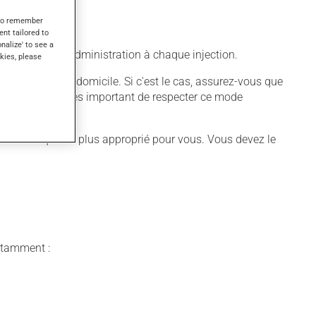
s to remember
ent tailored to
onalize' to see a
nger de site d'administration à chaque injection.
kies, please
être utilisé à domicile. Si c'est le cas, assurez-vous que
équate. Il est très important de respecter ce mode
 différent qui est plus approprié pour vous. Vous devez le
notamment :