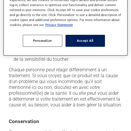
il peut causer des douleurs articulaires;
experience, we use cookies to remember log-in details and provide secure
log-in, collect statistics to optimise site functionality, and deliver content
il peut causer une douleur au site d'injection;
tailored to your interests. Click 'Accept All' to save your cookie preferences
and go directly to the site. Click 'Personalize' to see a detailed description of
il peut causer des douleurs musculaires;
cookie types and additional preference options. For more information about
il peut causer des nausées ou, rarement, des
cookies, please see our
Privacy Statement
vomissements;
il peut causer de l'enflure aux jambes, de la rétention
Personalize
Accept All
d'eau;
il peut causer un engourdissement et une diminution
de la sensibilité du toucher.
Chaque personne peut réagir différemment à un
traitement. Si vous croyez que ce produit est la cause
d'un problème qui vous incommode, qu'il soit
mentionné ici ou non, discutez-en avec votre
professionnel(le) de la santé. Il ou elle peut vous aider
à déterminer si votre traitement en est effectivement la
cause et, au besoin, vous aider à bien gérer la situation.
Conservation