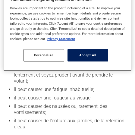
votre traitement. Le pamplemousse pourrait modifier
l'effet de ce médicament chez certaines personnes.
Cookies are important to the proper functioning of a site. To improve your
experience, we use cookies to remember log-in details and provide secure
log-in, collect statistics to optimise site functionality, and deliver content
tailored to your interests. Click 'Accept All' to save your cookie preferences
Effets indésirables
and go directly to the site. Click 'Personalize' to see a detailed description of
cookie types and additional preference options. For more information about
En plus de ses effets recherchés, ce produit peut à
cookies, please see our
Privacy Statement
l'occasion entraîner certains effets indésirables (effets
secondaires), notamment :
Personalize
Accept All
il peut causer des maux de tête;
il peut causer des étourdissements - levez-vous
lentement et soyez prudent avant de prendre le
volant;
il peut causer une fatigue inhabituelle;
il peut causer une rougeur au visage;
il peut causer des nausées ou, rarement, des
vomissements;
il peut causer de l'enflure aux jambes, de la rétention
d'eau.