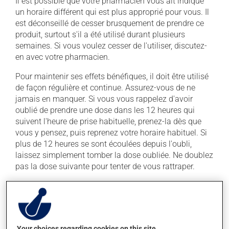
Il est possible que votre pharmacien vous ait indiqué
un horaire différent qui est plus approprié pour vous. Il
est déconseillé de cesser brusquement de prendre ce
produit, surtout s'il a été utilisé durant plusieurs
semaines. Si vous voulez cesser de l'utiliser, discutez-
en avec votre pharmacien.
Pour maintenir ses effets bénéfiques, il doit être utilisé
de façon régulière et continue. Assurez-vous de ne
jamais en manquer. Si vous vous rappelez d'avoir
oublié de prendre une dose dans les 12 heures qui
suivent l'heure de prise habituelle, prenez-la dès que
vous y pensez, puis reprenez votre horaire habituel. Si
plus de 12 heures se sont écoulées depuis l'oubli,
laissez simplement tomber la dose oubliée. Ne doublez
pas la dose suivante pour tenter de vous rattraper.
Ce médicament peut être pris avec ou sans nourriture,
sans égard aux repas ou aux collations. Consultez
votre pharmacien avant de consommer du
pamplemousse ou du jus de pamplemousse durant
Your choices regarding cookies on this site