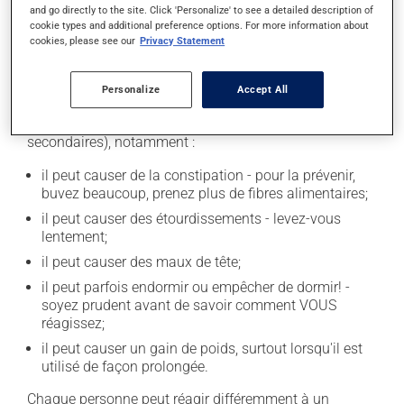
and go directly to the site. Click 'Personalize' to see a detailed description of
occasionnelle.
cookie types and additional preference options. For more information about
cookies, please see our
Privacy Statement
Effets indésirables
Personalize
Accept All
En plus de ses effets recherchés, ce produit peut à
l'occasion entraîner certains effets indésirables (effets
secondaires), notamment :
il peut causer de la constipation - pour la prévenir,
buvez beaucoup, prenez plus de fibres alimentaires;
il peut causer des étourdissements - levez-vous
lentement;
il peut causer des maux de tête;
il peut parfois endormir ou empêcher de dormir! -
soyez prudent avant de savoir comment VOUS
réagissez;
il peut causer un gain de poids, surtout lorsqu'il est
utilisé de façon prolongée.
Chaque personne peut réagir différemment à un