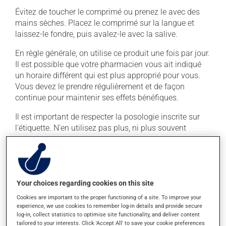
Évitez de toucher le comprimé ou prenez le avec des
mains sèches. Placez le comprimé sur la langue et
laissez-le fondre, puis avalez-le avec la salive.
En règle générale, on utilise ce produit une fois par jour.
Il est possible que votre pharmacien vous ait indiqué
un horaire différent qui est plus approprié pour vous.
Vous devez le prendre régulièrement et de façon
continue pour maintenir ses effets bénéfiques.
Il est important de respecter la posologie inscrite sur
l'étiquette. N'en utilisez pas plus, ni plus souvent
qu'indiqué. Il est déconseillé de cesser brusquement de
prendre ce produit, surtout s'il a été utilisé durant
plusieurs semaines. Si vous voulez cesser de l'utiliser,
discutez-en avec votre pharmacien.
Your choices regarding cookies on this site
Ce médicament peut être pris avec ou sans nourriture,
Cookies are important to the proper functioning of a site. To improve your
sans égard aux repas ou aux collations. Ce
experience, we use cookies to remember log-in details and provide secure
médicament peut augmenter les effets de l'alcool.
log-in, collect statistics to optimise site functionality, and deliver content
tailored to your interests. Click 'Accept All' to save your cookie preferences
Limitez la consommation d'alcool à une prise