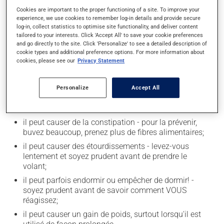
Limitez la consommation d'alcool à une prise
Cookies are important to the proper functioning of a site. To improve your
experience, we use cookies to remember log-in details and provide secure
occasionnelle.
log-in, collect statistics to optimise site functionality, and deliver content
tailored to your interests. Click 'Accept All' to save your cookie preferences
and go directly to the site. Click 'Personalize' to see a detailed description of
Effets indésirables
cookie types and additional preference options. For more information about
cookies, please see our
Privacy Statement
En plus de ses effets recherchés, ce produit peut à
l'occasion entraîner certains effets indésirables (effets
Personalize
Accept All
secondaires), notamment :
il peut rendre plus nerveux ou anxieux;
il peut causer de la constipation - pour la prévenir,
buvez beaucoup, prenez plus de fibres alimentaires;
il peut causer des étourdissements - levez-vous
lentement et soyez prudent avant de prendre le
volant;
il peut parfois endormir ou empêcher de dormir! -
soyez prudent avant de savoir comment VOUS
réagissez;
il peut causer un gain de poids, surtout lorsqu'il est