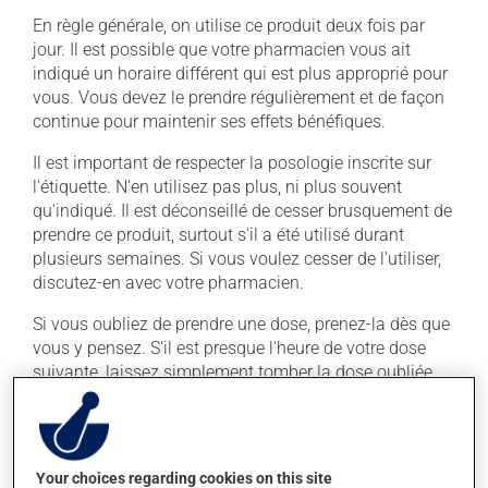
En règle générale, on utilise ce produit deux fois par
jour. Il est possible que votre pharmacien vous ait
indiqué un horaire différent qui est plus approprié pour
vous. Vous devez le prendre régulièrement et de façon
continue pour maintenir ses effets bénéfiques.
Il est important de respecter la posologie inscrite sur
l'étiquette. N'en utilisez pas plus, ni plus souvent
qu'indiqué. Il est déconseillé de cesser brusquement de
prendre ce produit, surtout s'il a été utilisé durant
plusieurs semaines. Si vous voulez cesser de l'utiliser,
discutez-en avec votre pharmacien.
Si vous oubliez de prendre une dose, prenez-la dès que
vous y pensez. S'il est presque l'heure de votre dose
suivante, laissez simplement tomber la dose oubliée.
Ne doublez pas la dose suivante pour tenter de vous
rattraper. Ce médicament peut être pris avec ou sans
nourriture, sans égard aux repas ou aux collations.
Your choices regarding cookies on this site
Ce médicament peut augmenter les effets de l'alcool.