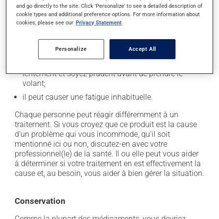
secondaires), notamment :
and go directly to the site. Click 'Personalize' to see a detailed description of
cookie types and additional preference options. For more information about
il peut causer des maux de tête;
cookies, please see our
Privacy Statement
il peut causer des maux de ventre;
Personalize
Accept All
il peut donner des problèmes de digestion;
il peut causer des étourdissements - levez-vous
lentement et soyez prudent avant de prendre le
volant;
il peut causer une fatigue inhabituelle.
Chaque personne peut réagir différemment à un
traitement. Si vous croyez que ce produit est la cause
d'un problème qui vous incommode, qu'il soit
mentionné ici ou non, discutez-en avec votre
professionnel(le) de la santé. Il ou elle peut vous aider
à déterminer si votre traitement en est effectivement la
cause et, au besoin, vous aider à bien gérer la situation.
Conservation
Comme la plupart des médicaments, vous devriez