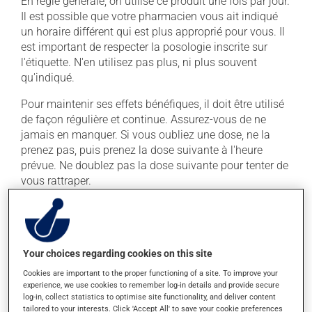
En règle générale, on utilise ce produit une fois par jour.
Il est possible que votre pharmacien vous ait indiqué
un horaire différent qui est plus approprié pour vous. Il
est important de respecter la posologie inscrite sur
l'étiquette. N'en utilisez pas plus, ni plus souvent
qu'indiqué.
Pour maintenir ses effets bénéfiques, il doit être utilisé
de façon régulière et continue. Assurez-vous de ne
jamais en manquer. Si vous oubliez une dose, ne la
prenez pas, puis prenez la dose suivante à l'heure
prévue. Ne doublez pas la dose suivante pour tenter de
vous rattraper.
Ce médicament peut être pris avec ou sans nourriture,
sans égard aux repas ou aux collations.
Your choices regarding cookies on this site
Effets indésirables
Cookies are important to the proper functioning of a site. To improve your
experience, we use cookies to remember log-in details and provide secure
En plus de ses effets recherchés, ce produit peut à
log-in, collect statistics to optimise site functionality, and deliver content
l'occasion entraîner certains effets indésirables (effets
tailored to your interests. Click 'Accept All' to save your cookie preferences