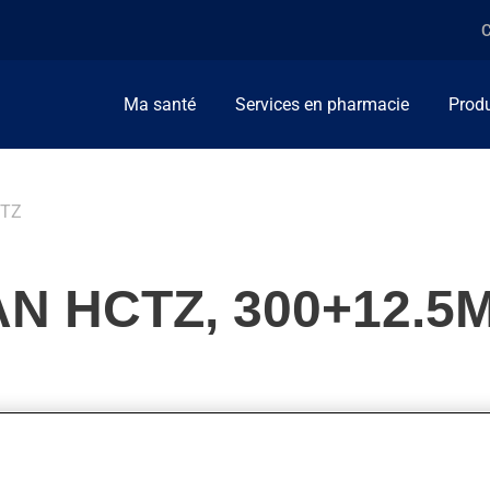
C
Ma santé
Services en pharmacie
Produ
CTZ
N HCTZ, 300+12.5
 tension artérielle. Il agit en quelques heures, bien que l'on ne