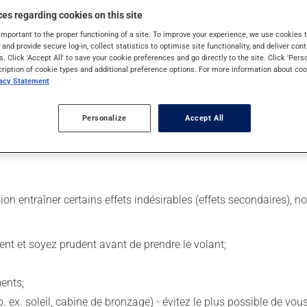
es regarding cookies on this site
important to the proper functioning of a site. To improve your experience, we use cookie
 Il est possible que votre pharmacien vous ait indiqué un horaire 
s and provide secure log-in, collect statistics to optimise site functionality, and deliver cont
 même moment de la journée.
s. Click 'Accept All' to save your cookie preferences and go directly to the site. Click 'Pers
cription of cookie types and additional preference options. For more information about coo
 de façon régulière et continue. Assurez-vous de ne jamais en man
vacy Statement
Personalize
Accept All
 égard aux repas ou aux collations. La prise d'alcool peut modifi
sion entraîner certains effets indésirables (effets secondaires), 
ent et soyez prudent avant de prendre le volant;
ents;
p. ex. soleil, cabine de bronzage) - évitez le plus possible de 