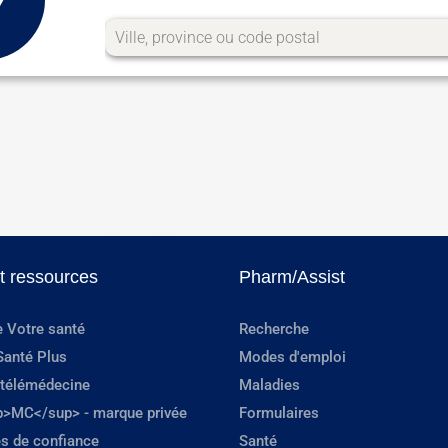
et ressources
Pharm/Assist
e Votre santé
Recherche
Santé Plus
Modes d'emploi
 télémédecine
Maladies
p>MC</sup> - marque privée
Formulaires
s de confiance
Santé