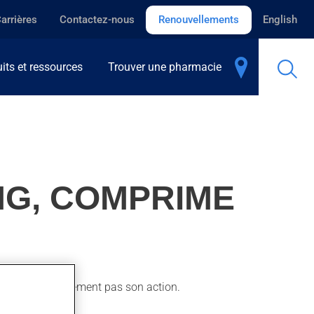
arrières
Contactez-nous
Renouvellements
English
its et ressources
Trouver une pharmacie
MG, COMPRIME
 ressente normalement pas son action.