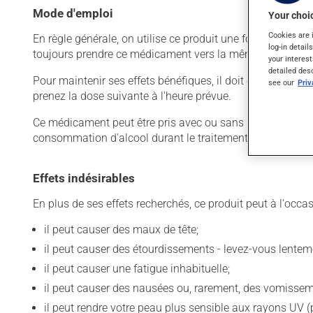
Mode d'emploi
Your choic
Cookies are 
En règle générale, on utilise ce produit une fois par jour.
log-in detail
toujours prendre ce médicament vers la même heure, au
your interest
detailed des
Pour maintenir ses effets bénéfiques, il doit être utilisé
see our
Pri
prenez la dose suivante à l'heure prévue.
Ce médicament peut être pris avec ou sans nourriture, sans
consommation d'alcool durant le traitement.
Effets indésirables
En plus de ses effets recherchés, ce produit peut à l'occa
il peut causer des maux de tête;
il peut causer des étourdissements - levez-vous lentem
il peut causer une fatigue inhabituelle;
il peut causer des nausées ou, rarement, des vomissem
il peut rendre votre peau plus sensible aux rayons UV (