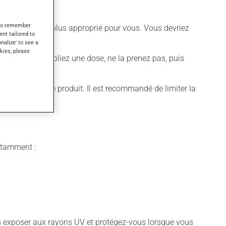
s to remember
différent qui est plus approprié pour vous. Vous devriez
ent tailored to
onalize' to see a
kies, please
quer. Si vous oubliez une dose, ne la prenez pas, puis
er l'effet de ce produit. Il est recommandé de limiter la
notamment :
vous exposer aux rayons UV et protégez-vous lorsque vous