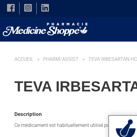
Skip to main content
ACCUEIL
PHARM/ASSIST
TEVA IRBESARTAN H
TEVA IRBESARTA
Description
Ce médicament est habituellement utilisé pour diminuer la