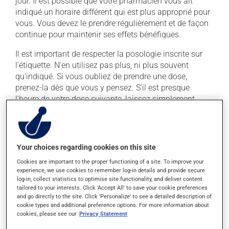
jour. Il est possible que votre pharmacien vous ait
indiqué un horaire différent qui est plus approprié pour
vous. Vous devez le prendre régulièrement et de façon
continue pour maintenir ses effets bénéfiques.
Il est important de respecter la posologie inscrite sur
l'étiquette. N'en utilisez pas plus, ni plus souvent
qu'indiqué. Si vous oubliez de prendre une dose,
prenez-la dès que vous y pensez. S'il est presque
l'heure de votre dose suivante, laissez simplement
tomber la dose oubliée. Ne doublez pas la dose
suivante pour tenter de vous rattraper.
Ce médicament peut être pris avec ou sans nourriture,
Your choices regarding cookies on this site
sans égard aux repas ou aux collations.
Cookies are important to the proper functioning of a site. To improve your
experience, we use cookies to remember log-in details and provide secure
log-in, collect statistics to optimise site functionality, and deliver content
Effets indésirables
tailored to your interests. Click 'Accept All' to save your cookie preferences
and go directly to the site. Click 'Personalize' to see a detailed description of
En plus de ses effets recherchés, ce produit peut à
cookie types and additional preference options. For more information about
l'occasion entraîner certains effets indésirables (effets
cookies, please see our
Privacy Statement
secondaires), notamment :