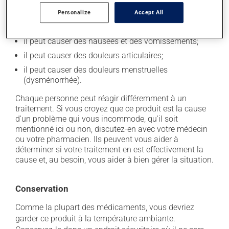
il peut causer des maux de tête;
Personalize
Accept All
il peut causer des maux de ventre;
il peut causer des nausées et des vomissements;
il peut causer des douleurs articulaires;
il peut causer des douleurs menstruelles
(dysménorrhée).
Chaque personne peut réagir différemment à un
traitement. Si vous croyez que ce produit est la cause
d'un problème qui vous incommode, qu'il soit
mentionné ici ou non, discutez-en avec votre médecin
ou votre pharmacien. Ils peuvent vous aider à
déterminer si votre traitement en est effectivement la
cause et, au besoin, vous aider à bien gérer la situation.
Conservation
Comme la plupart des médicaments, vous devriez
garder ce produit à la température ambiante.