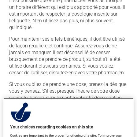
Il est possible que votre pharmacien vous ait indiqué
un horaire différent qui est plus approprié pour vous. Il
est important de respecter la posologie inscrite sur
l'étiquette. N'en utilisez pas plus, ni plus souvent
qu'indiqué.
Pour maintenir ses effets bénéfiques, il doit être utilisé
de façon régulière et continue. Assurez-vous de ne
jamais en manquer. Il est déconseillé de cesser
brusquement de prendre ce produit, surtout s'il a été
utilisé durant plusieurs semaines. Si vous voulez
cesser de l'utiliser, discutez-en avec votre pharmacien.
Si vous oubliez de prendre une dose, prenez-la dès que
vous y pensez. S'il est presque l'heure de votre dose
suivante, laissez simplement tomber la dose oubliée.
Ne doublez pas la dose suivante pour tenter de vous
rattraper. Ce médicament peut être pris avec ou sans
nourriture, sans égard aux repas ou aux collations.
Your choices regarding cookies on this site
Effets indésirables
Cookies are important to the proper functioning of a site. To improve your