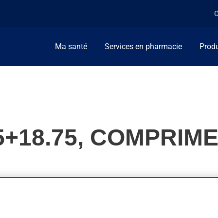
C
Ma santé
Services en pharmacie
Produ
5+18.75, COMPRIM
 de Parkinson. On peut sentir son action en moins d'une heure.