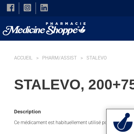
Skip to main content
ACCUEIL
PHARM/ASSIST
STALEVO
STALEVO, 200+7
Description
Ce médicament est habituellement utilisé pour la maladie