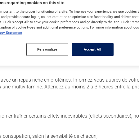
es regarding cookies on this site
important to the proper functioning of a site. To improve your experience, we use cookie
r. Il est possible que votre pharmacien vous ait indiqué un horaire
s and provide secure log-in, collect statistics to optimise site functionality, and deliver cont
s. Click 'Accept All' to save your cookie preferences and go directly to the site. Click 'Pers
. N'en utilisez pas plus, ni plus souvent qu'indiqué.
cription of cookie types and additional preference options. For more information about coo
vacy Statement
 de façon régulière et continue. Assurez-vous de ne jamais en manq
Personalize
Accept All
us y pensez. S'il est presque l'heure de votre dose suivante, l
ent peut être pris avec ou sans nourriture. Si toutefois il vous c
 avec un repas riche en protéines. Informez-vous auprès de votre 
ne multivitamine. Attendez au moins 2 à 3 heures entre la prise
sion entraîner certains effets indésirables (effets secondaires), 
 la constipation, selon la sensibilité de chacun;