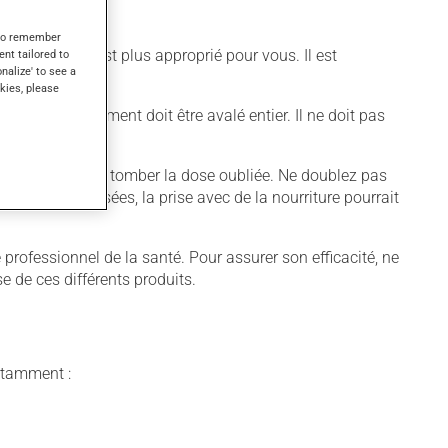
s to remember
 différent qui est plus approprié pour vous. Il est
ent tailored to
onalize' to see a
kies, please
uer. Ce médicament doit être avalé entier. Il ne doit pas
aissez simplement tomber la dose oubliée. Ne doublez pas
ausait des nausées, la prise avec de la nourriture pourrait
professionnel de la santé. Pour assurer son efficacité, ne
 de ces différents produits.
notamment :