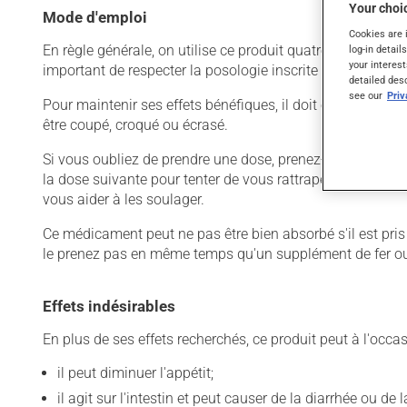
Your choic
Mode d'emploi
Cookies are 
En règle générale, on utilise ce produit quatre fois par jou
log-in detail
your interest
important de respecter la posologie inscrite sur l'étiquette
detailed des
see our
Pri
Pour maintenir ses effets bénéfiques, il doit être utilisé
être coupé, croqué ou écrasé.
Si vous oubliez de prendre une dose, prenez-la dès que vo
la dose suivante pour tenter de vous rattraper. Ce médicam
vous aider à les soulager.
Ce médicament peut ne pas être bien absorbé s'il est pris
le prenez pas en même temps qu'un supplément de fer ou u
Effets indésirables
En plus de ses effets recherchés, ce produit peut à l'occa
il peut diminuer l'appétit;
il agit sur l'intestin et peut causer de la diarrhée ou de