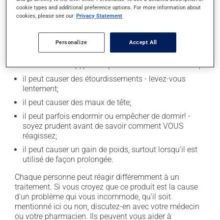
cookie types and additional preference options. For more information about
En plus de ses effets recherchés, ce produit peut à
cookies, please see our
Privacy Statement
l'occasion entraîner certains effets indésirables (effets
secondaires), notamment :
Personalize
Accept All
il peut causer de la constipation - pour la prévenir,
buvez beaucoup, prenez plus de fibres alimentaires;
il peut causer des étourdissements - levez-vous
lentement;
il peut causer des maux de tête;
il peut parfois endormir ou empêcher de dormir! -
soyez prudent avant de savoir comment VOUS
réagissez;
il peut causer un gain de poids, surtout lorsqu'il est
utilisé de façon prolongée.
Chaque personne peut réagir différemment à un
traitement. Si vous croyez que ce produit est la cause
d'un problème qui vous incommode, qu'il soit
mentionné ici ou non, discutez-en avec votre médecin
ou votre pharmacien. Ils peuvent vous aider à