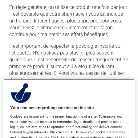
En règle générale, on utilise ce produit une fois par jour.
Il est possible que votre pharmacien vous ait indiqué
un horaire différent qui est plus approprié pour vous.
Vous devez le prendre régulièrement et de façon
continue pour maintenir ses effets bénéfiques.
Il est important de respecter la posologie inscrite sur
l'étiquette. N'en utilisez pas plus, ni plus souvent
qu'indiqué. Il est déconseillé de cesser brusquement de
prendre ce produit, surtout s'il a été utilisé durant
plusieurs semaines. Si vous voulez cesser de l'utiliser,
discutez-en avec votre pharmacien.
Ce médicament peut être pris avec ou sans nourriture,
sans égard aux repas ou aux collations. Ce
médicament peut augmenter les effets de l'alcool.
Your choices regarding cookies on this site
Limitez la consommation d'alcool à une prise
Cookies are important to the proper functioning of a site. To improve your
occasionnelle.
experience, we use cookies to remember log-in details and provide secure
log-in, collect statistics to optimise site functionality, and deliver content
tailored to your interests. Click 'Accept All' to save your cookie preferences
Effets indésirables
and go directly to the site. Click 'Personalize' to see a detailed description of