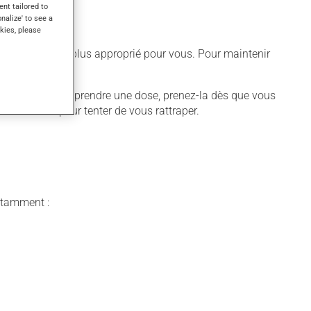
ent tailored to
onalize' to see a
kies, please
différent qui est plus approprié pour vous. Pour maintenir
 vous oubliez de prendre une dose, prenez-la dès que vous
se suivante pour tenter de vous rattraper.
notamment :