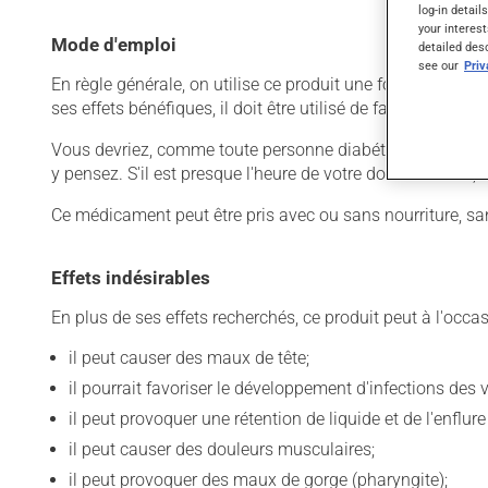
log-in detail
your interest
Mode d'emploi
detailed des
see our
Pri
En règle générale, on utilise ce produit une fois par jour.
ses effets bénéfiques, il doit être utilisé de façon régul
Vous devriez, comme toute personne diabétique, vérifier r
y pensez. S'il est presque l'heure de votre dose suivante
Ce médicament peut être pris avec ou sans nourriture, sa
Effets indésirables
En plus de ses effets recherchés, ce produit peut à l'occa
il peut causer des maux de tête;
il pourrait favoriser le développement d'infections des v
il peut provoquer une rétention de liquide et de l'enflur
il peut causer des douleurs musculaires;
il peut provoquer des maux de gorge (pharyngite);