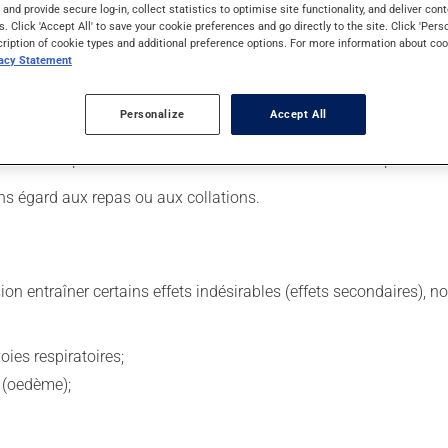
s and provide secure log-in, collect statistics to optimise site functionality, and deliver cont
s. Click 'Accept All' to save your cookie preferences and go directly to the site. Click 'Pers
cription of cookie types and additional preference options. For more information about coo
vacy Statement
 Il est possible que votre pharmacien vous ait indiqué un horaire 
ière et continue. Assurez-vous de ne jamais en manquer.
Personalize
Accept All
égulièrement votre glycémie à l'aide d'un appareil approprié. Si
, laissez simplement tomber la dose oubliée. Ne doublez pas la do
ns égard aux repas ou aux collations.
sion entraîner certains effets indésirables (effets secondaires), 
oies respiratoires;
e (oedème);