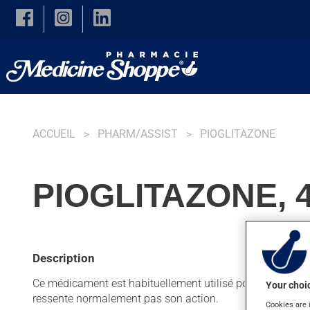
Skip to main content
ACCUEIL
PHARM/ASSIST
PIOGLITAZONE
PIOGLITAZONE, 
Description
Ce médicament est habituellement utilisé pour contrôler l
Your choic
ressente normalement pas son action.
Cookies are 