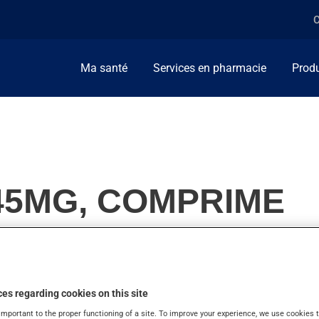
C
Ma santé
Services en pharmacie
Produ
45MG, COMPRIME
e taux de sucre dans le sang (glycémie) chez les personnes diabé
es regarding cookies on this site
important to the proper functioning of a site. To improve your experience, we use cookie