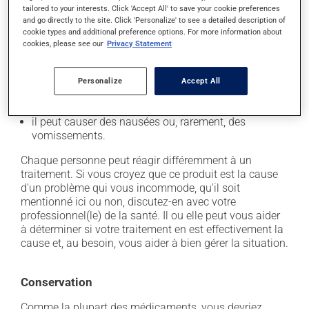
tailored to your interests. Click 'Accept All' to save your cookie preferences
il peut causer des maux de tête;
and go directly to the site. Click 'Personalize' to see a detailed description of
cookie types and additional preference options. For more information about
il peut entraîner des crampes musculaires;
cookies, please see our
Privacy Statement
il peut causer de la diarrhée;
il peut causer des étourdissements - levez-vous
Personalize
Accept All
lentement et soyez prudent avant de prendre le
volant;
il peut causer des nausées ou, rarement, des
vomissements.
Chaque personne peut réagir différemment à un
traitement. Si vous croyez que ce produit est la cause
d'un problème qui vous incommode, qu'il soit
mentionné ici ou non, discutez-en avec votre
professionnel(le) de la santé. Il ou elle peut vous aider
à déterminer si votre traitement en est effectivement la
cause et, au besoin, vous aider à bien gérer la situation.
Conservation
Comme la plupart des médicaments, vous devriez