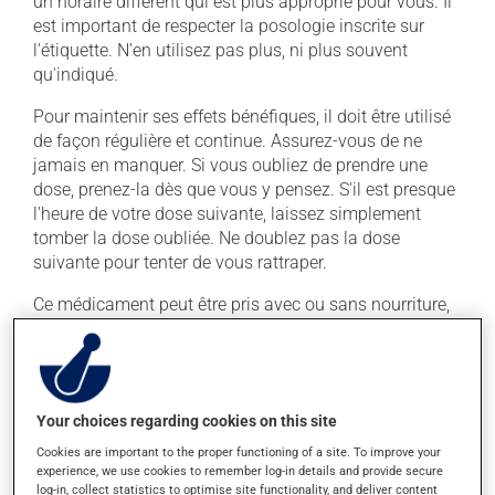
un horaire différent qui est plus approprié pour vous. Il
est important de respecter la posologie inscrite sur
l'étiquette. N'en utilisez pas plus, ni plus souvent
qu'indiqué.
Pour maintenir ses effets bénéfiques, il doit être utilisé
de façon régulière et continue. Assurez-vous de ne
jamais en manquer. Si vous oubliez de prendre une
dose, prenez-la dès que vous y pensez. S'il est presque
l'heure de votre dose suivante, laissez simplement
tomber la dose oubliée. Ne doublez pas la dose
suivante pour tenter de vous rattraper.
Ce médicament peut être pris avec ou sans nourriture,
sans égard aux repas ou aux collations.
Effets indésirables
Your choices regarding cookies on this site
En plus de ses effets recherchés, ce produit peut à
Cookies are important to the proper functioning of a site. To improve your
l'occasion entraîner certains effets indésirables (effets
experience, we use cookies to remember log-in details and provide secure
secondaires), notamment :
log-in, collect statistics to optimise site functionality, and deliver content