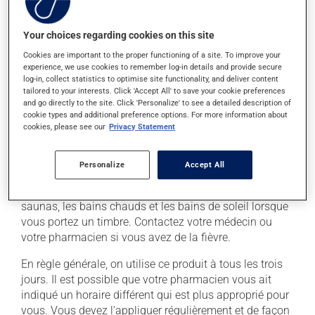
façon sécuritaire en vue de le retourner à la pharmacie
pour qu'il soit éliminé adéquatement.
Your choices regarding cookies on this site
Lavez-vous les mains à l'eau après avoir manipulé les
Cookies are important to the proper functioning of a site. To improve your
timbres.
experience, we use cookies to remember log-in details and provide secure
log-in, collect statistics to optimise site functionality, and deliver content
Il est possible que le timbre provoque des
tailored to your interests. Click 'Accept All' to save your cookie preferences
démangeaisons ou une rougeur à l'endroit où vous le
and go directly to the site. Click 'Personalize' to see a detailed description of
cookie types and additional preference options. For more information about
collez. Si cette réaction persiste, discutez-en avec votre
cookies, please see our
Privacy Statement
pharmacien.
La chaleur peut augmenter l'absorption du
Personalize
Accept All
médicament. Évitez les sources de chaleur comme les
coussins chauffants, les couvertures électriques, les
saunas, les bains chauds et les bains de soleil lorsque
vous portez un timbre. Contactez votre médecin ou
votre pharmacien si vous avez de la fièvre.
En règle générale, on utilise ce produit à tous les trois
jours. Il est possible que votre pharmacien vous ait
indiqué un horaire différent qui est plus approprié pour
vous. Vous devez l'appliquer régulièrement et de façon