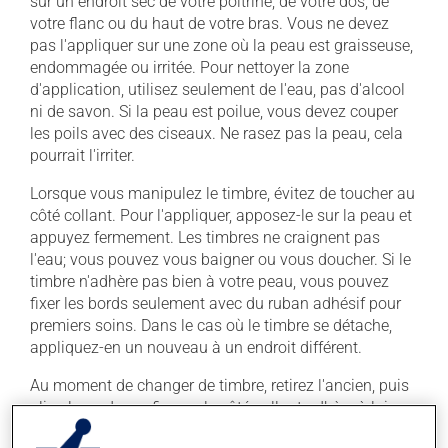
sur un endroit sec de votre poitrine, de votre dos, de
votre flanc ou du haut de votre bras. Vous ne devez
pas l'appliquer sur une zone où la peau est graisseuse,
endommagée ou irritée. Pour nettoyer la zone
d'application, utilisez seulement de l'eau, pas d'alcool
ni de savon. Si la peau est poilue, vous devez couper
les poils avec des ciseaux. Ne rasez pas la peau, cela
pourrait l'irriter.
Lorsque vous manipulez le timbre, évitez de toucher au
côté collant. Pour l'appliquer, apposez-le sur la peau et
appuyez fermement. Les timbres ne craignent pas
l'eau; vous pouvez vous baigner ou vous doucher. Si le
timbre n'adhère pas bien à votre peau, vous pouvez
fixer les bords seulement avec du ruban adhésif pour
premiers soins. Dans le cas où le timbre se détache,
appliquez-en un nouveau à un endroit différent.
Au moment de changer de timbre, retirez l'ancien, puis
pliez-le en deux afin que le côté collant adhère à lui-
même. Vous devez ensuite l'emballer et l'entreposer de