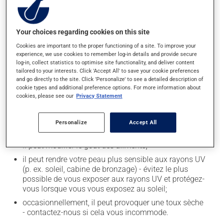
Effets indésirables
Your choices regarding cookies on this site
En plus de ses effets recherchés, ce produit peut à
Cookies are important to the proper functioning of a site. To improve your
experience, we use cookies to remember log-in details and provide secure
l'occasion entraîner certains effets indésirables (effets
log-in, collect statistics to optimise site functionality, and deliver content
secondaires), notamment :
tailored to your interests. Click 'Accept All' to save your cookie preferences
and go directly to the site. Click 'Personalize' to see a detailed description of
il peut causer des maux de tête;
cookie types and additional preference options. For more information about
cookies, please see our
Privacy Statement
il peut causer des étourdissements - levez-vous
lentement et soyez prudent avant de prendre le
volant;
Personalize
Accept All
il peut causer une fatigue inhabituelle;
il peut modifier le goût des aliments;
il peut rendre votre peau plus sensible aux rayons UV
(p. ex. soleil, cabine de bronzage) - évitez le plus
possible de vous exposer aux rayons UV et protégez-
vous lorsque vous vous exposez au soleil;
occasionnellement, il peut provoquer une toux sèche
- contactez-nous si cela vous incommode.