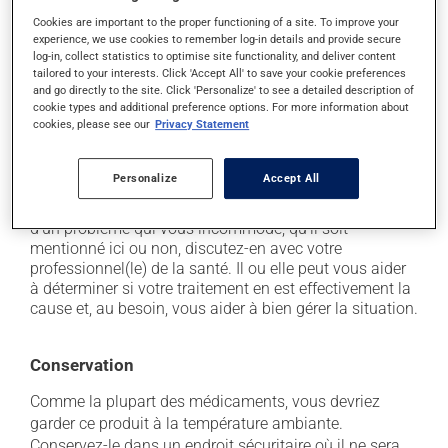
il peut causer des étourdissements ou vous endormir
Cookies are important to the proper functioning of a site. To improve your
- levez-vous lentement et soyez prudent avant de
experience, we use cookies to remember log-in details and provide secure
prendre le volant;
log-in, collect statistics to optimise site functionality, and deliver content
tailored to your interests. Click 'Accept All' to save your cookie preferences
il peut causer des palpitations (coeur qui bat vite);
and go directly to the site. Click 'Personalize' to see a detailed description of
il peut être stimulant - évitez de le prendre juste
cookie types and additional preference options. For more information about
avant de dormir;
cookies, please see our
Privacy Statement
il peut causer des tremblements.
Personalize
Accept All
Chaque personne peut réagir différemment à un
traitement. Si vous croyez que ce produit est la cause
d'un problème qui vous incommode, qu'il soit
mentionné ici ou non, discutez-en avec votre
professionnel(le) de la santé. Il ou elle peut vous aider
à déterminer si votre traitement en est effectivement la
cause et, au besoin, vous aider à bien gérer la situation.
Conservation
Comme la plupart des médicaments, vous devriez
garder ce produit à la température ambiante.
Conservez-le dans un endroit sécuritaire où il ne sera