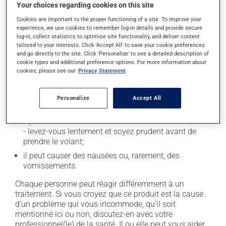
Your choices regarding cookies on this site
Effets indésirables
Cookies are important to the proper functioning of a site. To improve your
experience, we use cookies to remember log-in details and provide secure
log-in, collect statistics to optimise site functionality, and deliver content
En plus de ses effets recherchés, ce produit peut à
tailored to your interests. Click 'Accept All' to save your cookie preferences
l'occasion entraîner certains effets indésirables (effets
and go directly to the site. Click 'Personalize' to see a detailed description of
secondaires), notamment :
cookie types and additional preference options. For more information about
cookies, please see our
Privacy Statement
il peut rendre la bouche sèche;
il peut causer des maux de tête;
Personalize
Accept All
il peut entraîner de la confusion;
il peut causer des étourdissements ou vous endormir
- levez-vous lentement et soyez prudent avant de
prendre le volant;
il peut causer des nausées ou, rarement, des
vomissements.
Chaque personne peut réagir différemment à un
traitement. Si vous croyez que ce produit est la cause
d'un problème qui vous incommode, qu'il soit
mentionné ici ou non, discutez-en avec votre
professionnel(le) de la santé. Il ou elle peut vous aider