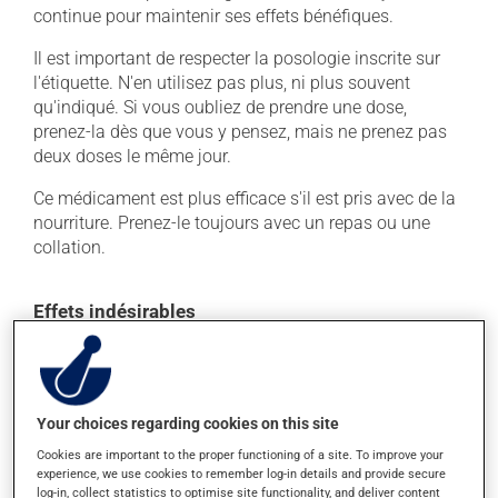
continue pour maintenir ses effets bénéfiques.
Il est important de respecter la posologie inscrite sur
l'étiquette. N'en utilisez pas plus, ni plus souvent
qu'indiqué. Si vous oubliez de prendre une dose,
prenez-la dès que vous y pensez, mais ne prenez pas
deux doses le même jour.
Ce médicament est plus efficace s'il est pris avec de la
nourriture. Prenez-le toujours avec un repas ou une
collation.
Effets indésirables
En plus de ses effets recherchés, ce produit peut à
l'occasion entraîner certains effets indésirables (effets
secondaires), notamment :
Your choices regarding cookies on this site
il peut diminuer l'appétit;
Cookies are important to the proper functioning of a site. To improve your
il peut causer des maux de tête;
experience, we use cookies to remember log-in details and provide secure
log-in, collect statistics to optimise site functionality, and deliver content