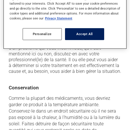
il peut causer de la diarrhée;
tailored to your interests. Click 'Accept All' to save your cookie preferences
and go directly to the site. Click 'Personalize' to see a detailed description of
il peut causer des douleurs à la gorge;
cookie types and additional preference options. For more information about
il peut causer un écoulement nasal;
cookies, please see our
Privacy Statement
il peut occasionner des vomissements.
Personalize
Accept All
Chaque personne peut réagir différemment à un
traitement. Si vous croyez que ce produit est la cause
d'un problème qui vous incommode, qu'il soit
mentionné ici ou non, discutez-en avec votre
professionnel(le) de la santé. Il ou elle peut vous aider
à déterminer si votre traitement en est effectivement la
cause et, au besoin, vous aider à bien gérer la situation.
Conservation
Comme la plupart des médicaments, vous devriez
garder ce produit à la température ambiante.
Conservez-le dans un endroit sécuritaire où il ne sera
pas exposé à la chaleur, à l'humidité ou à la lumière du
soleil. Faites détruire de façon sécuritaire toute