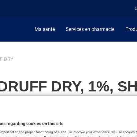
C
Ma santé
Services en pharmacie
Produ
F DRY
DRUFF DRY, 1%, 
es regarding cookies on this site
les.
important to the proper functioning of a site. To improve your experience, we use cookie