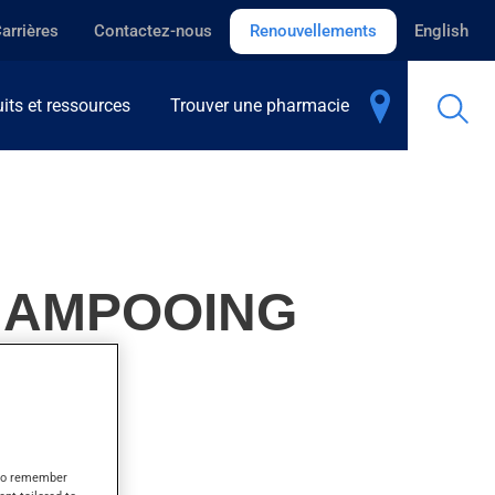
arrières
Contactez-nous
Renouvellements
English
its et ressources
Trouver une pharmacie
SHAMPOOING
s to remember