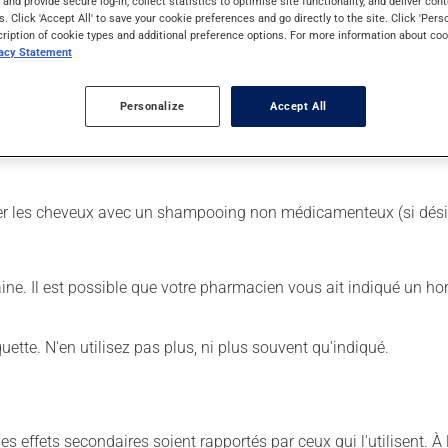
s and provide secure log-in, collect statistics to optimise site functionality, and deliver cont
s. Click 'Accept All' to save your cookie preferences and go directly to the site. Click 'Pers
cription of cookie types and additional preference options. For more information about coo
vacy Statement
Personalize
Accept All
sser;
aver les cheveux avec un shampooing non médicamenteux (si dési
aine. Il est possible que votre pharmacien vous ait indiqué un hor
iquette. N'en utilisez pas plus, ni plus souvent qu'indiqué.
des effets secondaires soient rapportés par ceux qui l'utilisent. 