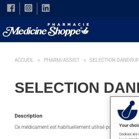
Skip to main content
ACCUEIL
PHARM/ASSIST
SELECTION DANDRUF
SELECTION DAN
Description
Your choic
Ce médicament est habituellement utilisé pour les pellicu
Cookies are 