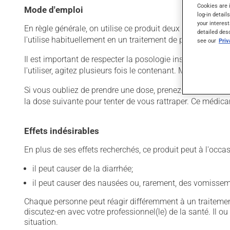
Cookies are 
Mode d'emploi
log-in detail
your interest
En règle générale, on utilise ce produit deux ou trois fois
detailed des
l'utilise habituellement en un traitement de plusieurs jour
see our
Pri
Il est important de respecter la posologie inscrite sur l'éti
l'utiliser, agitez plusieurs fois le contenant. Mesurez c
Si vous oubliez de prendre une dose, prenez-la dès que vo
la dose suivante pour tenter de vous rattraper. Ce médica
Effets indésirables
En plus de ses effets recherchés, ce produit peut à l'occa
il peut causer de la diarrhée;
il peut causer des nausées ou, rarement, des vomissem
Chaque personne peut réagir différemment à un traitement
discutez-en avec votre professionnel(le) de la santé. Il ou
situation.