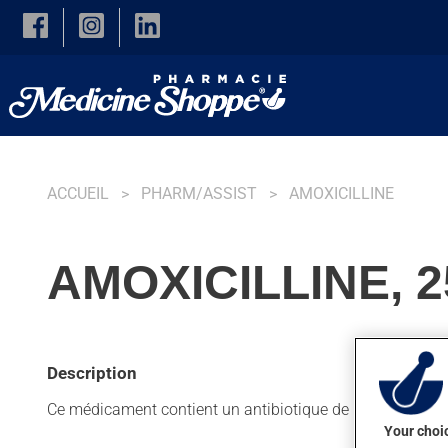
Skip to main content
ACCUEIL
PHARM/ASSIST
AMOXICILLINE
AMOXICILLINE, 
Description
Ce médicament contient un antibiotique de la famille des pé
Your choic