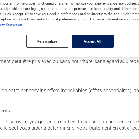
important to the proper functioning of a site. To improve your experience, we use cookie
s and provide secure log-in, collect statistics to optimise site functionality, and deliver cont
s. Click 'Accept All' to save your cookie preferences and go directly to the site. Click 'Pers
 par jour. Il est possible que votre pharmacien vous ait indiqué un
cription of cookie types and additional preference options. For more information about coo
s. Pour en retirer tous les bénéfices possibles, assurez-vous de l
vacy Statement
quette. N'en utilisez pas plus, ni plus souvent qu'indiqué. Pour êtr
Personalize
Accept All
haque dose avec une seringue ou un autre instrument de mesure pré
us y pensez. S'il est presque l'heure de votre dose suivante, l
ment peut être pris avec ou sans nourriture, sans égard aux repa
sion entraîner certains effets indésirables (effets secondaires), 
ents.
. Si vous croyez que ce produit est la cause d'un problème qui 
 elle peut vous aider à déterminer si votre traitement en est effec