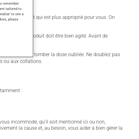
s to remember
ent tailored to
onalize' to see a
 horaire différent qui est plus approprié pour vous. On
kies, please
e compléter.
e efficace, ce produit doit être bien agité. Avant de
cis.
aissez simplement tomber la dose oubliée. Ne doublez pas
s ou aux collations.
notamment :
vous incommode, qu'il soit mentionné ici ou non,
tivement la cause et, au besoin, vous aider à bien gérer la