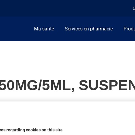
C
Ma santé
Services en pharmacie
Produ
250MG/5ML, SUSPE
nicillines. Habituellement, on l'utilise pour combattre les infect
es regarding cookies on this site