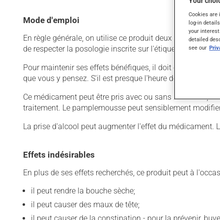
Your choic
Cookies are 
Mode d'emploi
log-in detail
your interest
En règle générale, on utilise ce produit deux fois par jour
detailed des
de respecter la posologie inscrite sur l'étiquette. N'en uti
see our
Pri
Pour maintenir ses effets bénéfiques, il doit être utilisé
que vous y pensez. S'il est presque l'heure de votre dose
Ce médicament peut être pris avec ou sans nourriture, s
traitement. Le pamplemousse peut sensiblement modifier 
La prise d'alcool peut augmenter l'effet du médicament. 
Effets indésirables
En plus de ses effets recherchés, ce produit peut à l'occa
il peut rendre la bouche sèche;
il peut causer des maux de tête;
il peut causer de la constipation - pour la prévenir, bu