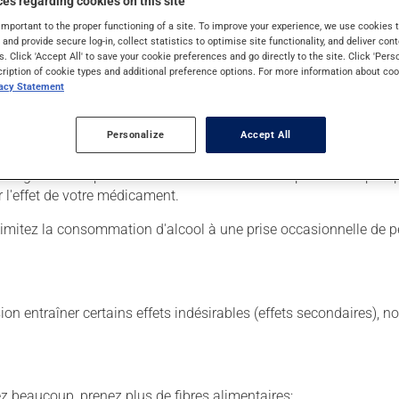
es regarding cookies on this site
important to the proper functioning of a site. To improve your experience, we use cookie
s and provide secure log-in, collect statistics to optimise site functionality, and deliver cont
s. Click 'Accept All' to save your cookie preferences and go directly to the site. Click 'Pers
. Il est possible que votre pharmacien vous ait indiqué un horaire 
cription of cookie types and additional preference options. For more information about coo
lisez pas plus, ni plus souvent qu'indiqué.
vacy Statement
 de façon régulière et continue. Assurez-vous de ne jamais en man
Personalize
Accept All
 suivante, laissez simplement tomber la dose oubliée. Ne doublez
ans égard aux repas ou aux collations. Évitez de prendre du p
l'effet de votre médicament.
Limitez la consommation d'alcool à une prise occasionnelle de pe
sion entraîner certains effets indésirables (effets secondaires), 
vez beaucoup, prenez plus de fibres alimentaires;