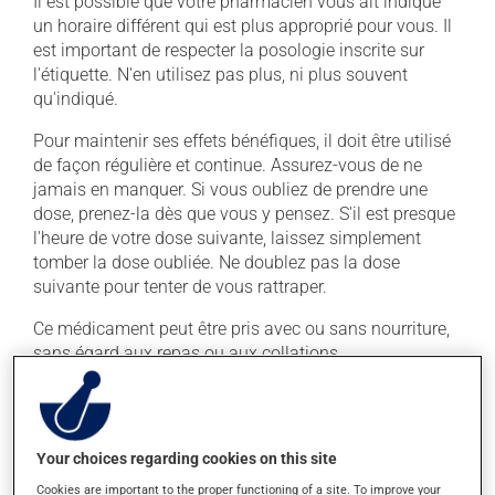
Il est possible que votre pharmacien vous ait indiqué
un horaire différent qui est plus approprié pour vous. Il
est important de respecter la posologie inscrite sur
l'étiquette. N'en utilisez pas plus, ni plus souvent
qu'indiqué.
Pour maintenir ses effets bénéfiques, il doit être utilisé
de façon régulière et continue. Assurez-vous de ne
jamais en manquer. Si vous oubliez de prendre une
dose, prenez-la dès que vous y pensez. S'il est presque
l'heure de votre dose suivante, laissez simplement
tomber la dose oubliée. Ne doublez pas la dose
suivante pour tenter de vous rattraper.
Ce médicament peut être pris avec ou sans nourriture,
sans égard aux repas ou aux collations.
Effets indésirables
En plus de ses effets recherchés, ce produit peut à
Your choices regarding cookies on this site
l'occasion entraîner certains effets indésirables (effets
Cookies are important to the proper functioning of a site. To improve your