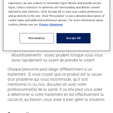
secondaires), notamment :
experience, we use cookies to remember log-in details and provide secure
log-in, collect statistics to optimise site functionality, and deliver content
il peut occasionnellement provoquer un
tailored to your interests. Click 'Accept All' to save your cookie preferences
and go directly to the site. Click 'Personalize' to see a detailed description of
développement de la glande mammaire chez
cookie types and additional preference options. For more information about
l'homme;
cookies, please see our
Privacy Statement
il peut diminuer la libido (désir sexuel);
il peut provoquer des problèmes d'éjaculation;
Personalize
Accept All
il peut entraîner des problèmes d'érection;
il peut causer une baisse de pression et des
étourdissements - soyez prudent lorsque vous vous
levez rapidement ou avant de prendre le volant.
Chaque personne peut réagir différemment à un
traitement. Si vous croyez que ce produit est la cause
d'un problème qui vous incommode, qu'il soit
mentionné ici ou non, discutez-en avec votre
professionnel(le) de la santé. Il ou elle peut vous aider
à déterminer si votre traitement en est effectivement la
cause et, au besoin, vous aider à bien gérer la situation.