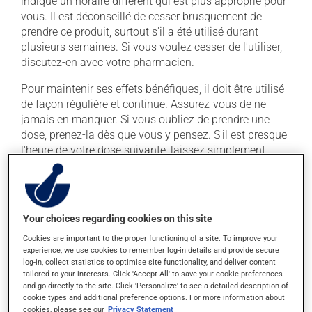
indiqué un horaire différent qui est plus approprié pour
vous. Il est déconseillé de cesser brusquement de
prendre ce produit, surtout s'il a été utilisé durant
plusieurs semaines. Si vous voulez cesser de l'utiliser,
discutez-en avec votre pharmacien.
Pour maintenir ses effets bénéfiques, il doit être utilisé
de façon régulière et continue. Assurez-vous de ne
jamais en manquer. Si vous oubliez de prendre une
dose, prenez-la dès que vous y pensez. S'il est presque
l'heure de votre dose suivante, laissez simplement
tomber la dose oubliée. Ne doublez pas la dose
suivante pour tenter de vous rattraper.
Ce médicament peut être pris avec ou sans nourriture,
Your choices regarding cookies on this site
sans égard aux repas ou aux collations. La prise
d'alcool peut augmenter l'effet de ce produit. Il est donc
Cookies are important to the proper functioning of a site. To improve your
experience, we use cookies to remember log-in details and provide secure
recommandé d'en consommer avec modération. Afin
log-in, collect statistics to optimise site functionality, and deliver content
de savoir quelle quantité d'alcool vous est permise,
tailored to your interests. Click 'Accept All' to save your cookie preferences
veuillez en discuter avec votre pharmacien ou votre
and go directly to the site. Click 'Personalize' to see a detailed description of
cookie types and additional preference options. For more information about
médecin.
cookies, please see our
Privacy Statement