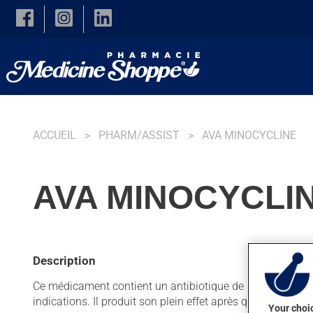
Skip to main content
ACCUEIL
PHARM/ASSIST
AVA MINOCYCLINE
AVA MINOCYCLIN
Description
Ce médicament contient un antibiotique de la famille des t
indications. Il produit son plein effet après quelques sem
Your choic