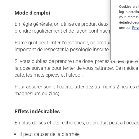
Cookies are 
log-in detail
Mode d'emploi
your interest
detailed des
En règle générale, on utilise ce produit deux fois par jour
see our
Pri
prendre régulièrement et de façon continue pour mainteni
Parce qu'il peut irriter l'oesophage, ce produit doit être 
important de respecter la posologie inscrite sur l'étiquette
Si vous oubliez de prendre une dose, prenez-la dès que vo
la dose suivante pour tenter de vous rattraper. Ce médicam
café, les mets épicés et l'alcool.
Pour assurer son efficacité, attendez au moins 2 heures e
magnésium ou zinc).
Effets indésirables
En plus de ses effets recherchés, ce produit peut à l'occa
il peut causer de la diarrhée;