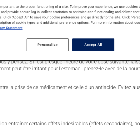
important to the proper functioning of a site. To improve your experience, we use cookie
s and provide secure log-in, collect statistics to optimise site functionality, and deliver cont
s. Click 'Accept All' to save your cookie preferences and go directly to the site. Click 'Pers
cription of cookie types and additional preference options. For more information about coo
. Il est possible que votre pharmacien vous ait indiqué un horaire
vacy Statement
r ses effets bénéfiques.
avalé avec un grand verre d'eau. De plus, vous devez éviter de vou
Personalize
Accept All
. N'en utilisez pas plus, ni plus souvent qu'indiqué.
us y pensez. S'il est presque l'heure de votre dose suivante, l
ent peut être irritant pour l'estomac : prenez-le avec de la nourr
ntre la prise de ce médicament et celle d'un antiacide. Évitez au
sion entraîner certains effets indésirables (effets secondaires), 