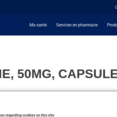
C
Ma santé
Services en pharmacie
Produ
E, 50MG, CAPSUL
étracyclines. Habituellement, on l'utilise pour combattre les inf
aines.
es regarding cookies on this site