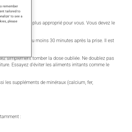
s to remember
ent tailored to
onalize' to see a
kies, please
 différent qui est plus approprié pour vous. Vous devez le
s coucher pour au moins 30 minutes après la prise. Il est
aissez simplement tomber la dose oubliée. Ne doublez pas
iture. Essayez d'éviter les aliments irritants comme le
ssi les suppléments de minéraux (calcium, fer,
notamment :