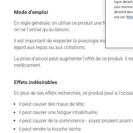
log-in detail
your interest
Mode d'emploi
detailed des
see our
Pri
En règle générale, on utilise ce produit une fois par jour.
on ne l'utilise qu'au besoin.
Il est important de respecter la posologie inscrite sur l'é
égard aux repas ou aux collations.
La prise d'alcool peut augmenter l'effet de ce produit. Il
médicament.
Effets indésirables
En plus de ses effets recherchés, ce produit peut à l'occa
il peut causer des maux de tête;
il peut causer une fatigue inhabituelle;
il peut causer de la somnolence - soyez prudent avant d
il peut rendre la bouche sèche.