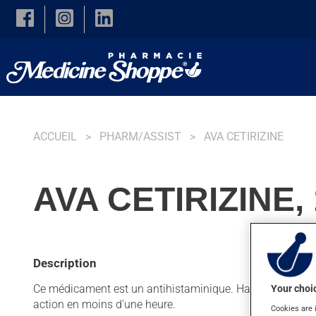
Skip to main content
ACCUEIL
PHARM/ASSIST
AVA CETIRIZINE
AVA CETIRIZINE
Description
Ce médicament est un antihistaminique. Habituellement, on 
Your choic
action en moins d'une heure.
Cookies are 