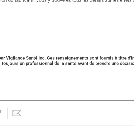
 du fabricant. Vous y trouverez tous les détails sur les effets 
 par Vigilance Santé inc. Ces renseignements sont fournis à titre d
z toujours un professionnel de la santé avant de prendre une décis