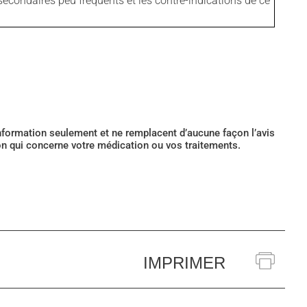
secondaires peu fréquents et les contre-indications de ce
’information seulement et ne remplacent d’aucune façon l’avis
ion qui concerne votre médication ou vos traitements.
IMPRIMER