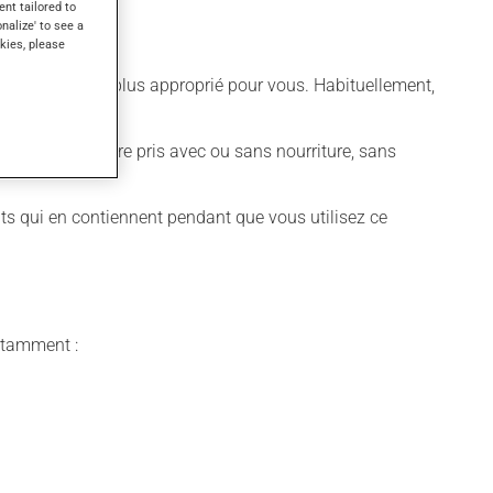
ent tailored to
onalize' to see a
kies, please
différent qui est plus approprié pour vous. Habituellement,
édicament peut être pris avec ou sans nourriture, sans
its qui en contiennent pendant que vous utilisez ce
notamment :