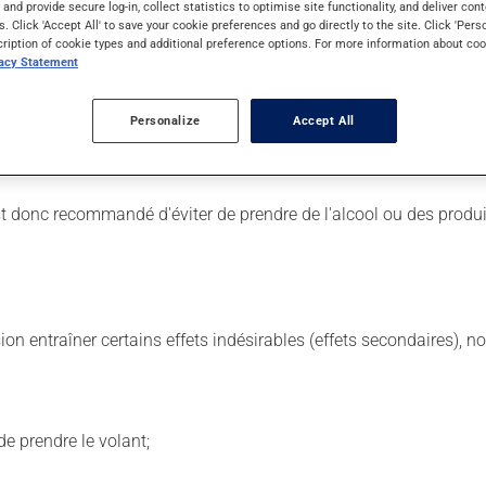
s and provide secure log-in, collect statistics to optimise site functionality, and deliver cont
s. Click 'Accept All' to save your cookie preferences and go directly to the site. Click 'Pers
cription of cookie types and additional preference options. For more information about coo
vacy Statement
 Il est possible que votre pharmacien vous ait indiqué un horaire 
Personalize
Accept All
tiquette. N'en utilisez pas plus, ni plus souvent qu'indiqué. Ce m
 est donc recommandé d'éviter de prendre de l'alcool ou des produ
sion entraîner certains effets indésirables (effets secondaires), 
e prendre le volant;