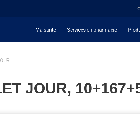
C
Ma santé
Services en pharmacie
Produ
JOUR
T JOUR, 10+167+5
fièvre, pour la congestion nasale et pour soulager la toux. On pe