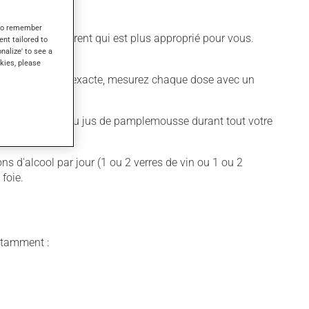
s to remember
 un horaire différent qui est plus approprié pour vous.
ent tailored to
onalize' to see a
kies, please
r obtenir une dose exacte, mesurez chaque dose avec un
amplemousse ou du jus de pamplemousse durant tout votre
s d'alcool par jour (1 ou 2 verres de vin ou 1 ou 2
foie.
notamment :