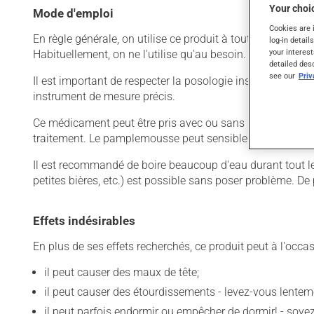
Your choic
Mode d'emploi
Cookies are 
En règle générale, on utilise ce produit à toutes les six à
log-in detail
your interest
Habituellement, on ne l'utilise qu'au besoin.
detailed des
see our
Pri
Il est important de respecter la posologie inscrite sur l'
instrument de mesure précis.
Ce médicament peut être pris avec ou sans nourriture, s
traitement. Le pamplemousse peut sensiblement modifier 
Il est recommandé de boire beaucoup d'eau durant tout le 
petites bières, etc.) est possible sans poser problème. D
Effets indésirables
En plus de ses effets recherchés, ce produit peut à l'occa
il peut causer des maux de tête;
il peut causer des étourdissements - levez-vous lentem
il peut parfois endormir ou empêcher de dormir! - soy