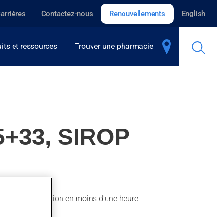
arrières
Contactez-nous
Renouvellements
English
its et ressources
Trouver une pharmacie
+33, SIROP
ut sentir son action en moins d'une heure.