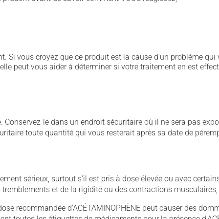
. Si vous croyez que ce produit est la cause d'un problème qui 
 elle peut vous aider à déterminer si votre traitement en est effec
Conservez-le dans un endroit sécuritaire où il ne sera pas exposé
curitaire toute quantité qui vous resterait après sa date de pérem
llement sérieux, surtout s'il est pris à dose élevée ou avec cer
 des tremblements et de la rigidité ou des contractions musculaire
 dose recommandée d'ACÉTAMINOPHÈNE peut causer des dommage
sement toutes les étiquettes de médicaments pour la présence 