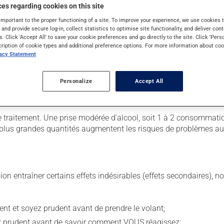
es regarding cookies on this site
important to the proper functioning of a site. To improve your experience, we use cookie
 huit heures. Il est possible que votre pharmacien vous ait indiqué
s and provide secure log-in, collect statistics to optimise site functionality, and deliver cont
s. Click 'Accept All' to save your cookie preferences and go directly to the site. Click 'Pers
cription of cookie types and additional preference options. For more information about coo
vacy Statement
étiquette. N'en utilisez pas plus, ni plus souvent qu'indiqué. Pou
Personalize
Accept All
ans égard aux repas ou aux collations. Évitez de prendre du p
l'effet de votre médicament.
traitement. Une prise modérée d'alcool, soit 1 à 2 consommation
e plus grandes quantités augmentent les risques de problèmes au 
sion entraîner certains effets indésirables (effets secondaires), 
ent et soyez prudent avant de prendre le volant;
ez prudent avant de savoir comment VOUS réagissez;