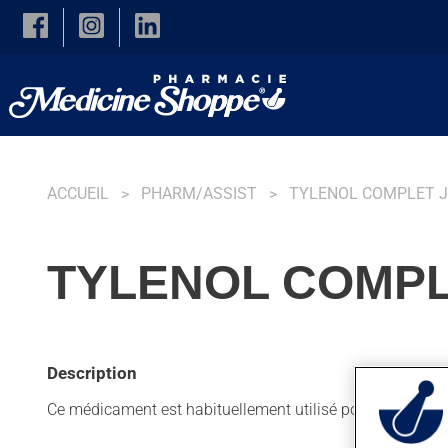
Skip to main content
ACCUEIL
PHARM/ASSIST
TYLENOL COMPLET 
TYLENOL COMPLE
Description
Ce médicament est habituellement utilisé pour réduire la 