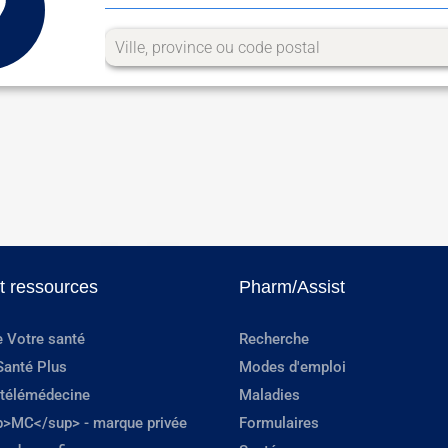
et ressources
Pharm/Assist
e Votre santé
Recherche
Santé Plus
Modes d'emploi
 télémédecine
Maladies
p>MC</sup> - marque privée
Formulaires