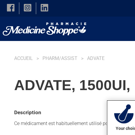
Skip to main content
ACCUEIL
PHARM/ASSIST
ADVATE
ADVATE, 1500UI,
Description
Ce médicament est habituellement utilisé pour prévenir et 
Your choic