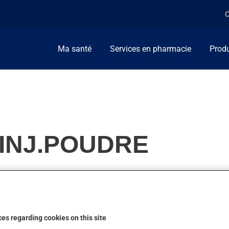
C
Ma santé
Services en pharmacie
Produ
 INJ.POUDRE
traiter l'hémorragie.
es regarding cookies on this site