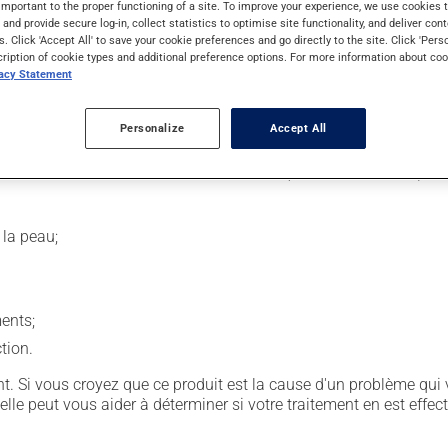
important to the proper functioning of a site. To improve your experience, we use cookie
s and provide secure log-in, collect statistics to optimise site functionality, and deliver cont
s. Click 'Accept All' to save your cookie preferences and go directly to the site. Click 'Pers
issement de santé, par un membre du personnel médical. Son uti
cription of cookie types and additional preference options. For more information about coo
vacy Statement
 façon dont le médicament est administré sont alors déterminés se
Personalize
Accept All
sion entraîner certains effets indésirables (effets secondaires), 
 la peau;
ents;
ction.
. Si vous croyez que ce produit est la cause d'un problème qui 
 elle peut vous aider à déterminer si votre traitement en est effec