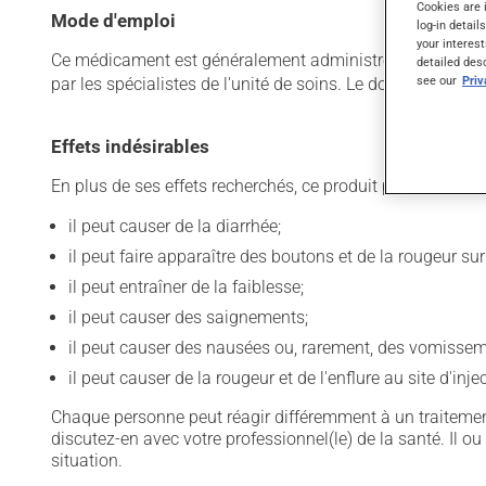
Cookies are 
Mode d'emploi
log-in detail
your interest
Ce médicament est généralement administré dans un établ
detailed des
see our
Pri
par les spécialistes de l'unité de soins. Le dosage et la
Effets indésirables
En plus de ses effets recherchés, ce produit peut à l'occa
il peut causer de la diarrhée;
il peut faire apparaître des boutons et de la rougeur sur
il peut entraîner de la faiblesse;
il peut causer des saignements;
il peut causer des nausées ou, rarement, des vomissem
il peut causer de la rougeur et de l'enflure au site d'inje
Chaque personne peut réagir différemment à un traitement
discutez-en avec votre professionnel(le) de la santé. Il ou
situation.