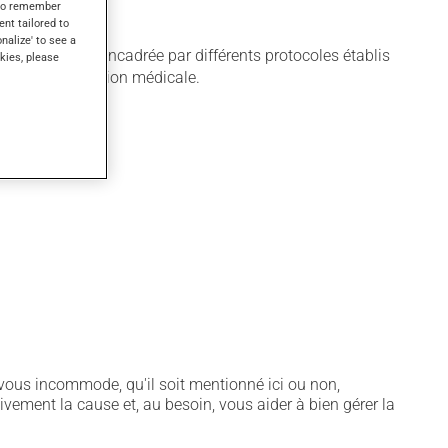
s to remember
ent tailored to
onalize' to see a
lisation est encadrée par différents protocoles établis
kies, please
lon votre condition médicale.
notamment :
vous incommode, qu'il soit mentionné ici ou non,
tivement la cause et, au besoin, vous aider à bien gérer la