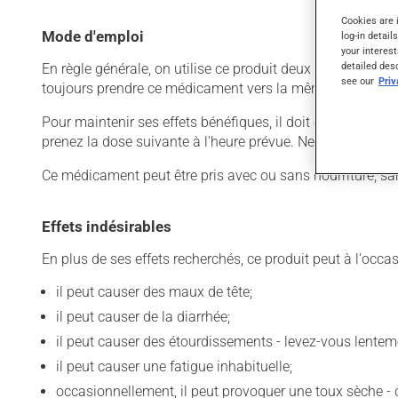
Cookies are 
Mode d'emploi
log-in detail
your interest
detailed des
En règle générale, on utilise ce produit deux fois par jour
see our
Pri
toujours prendre ce médicament vers la même heure, au
Pour maintenir ses effets bénéfiques, il doit être utilisé
prenez la dose suivante à l'heure prévue. Ne doublez pas 
Ce médicament peut être pris avec ou sans nourriture, sa
Effets indésirables
En plus de ses effets recherchés, ce produit peut à l'occa
il peut causer des maux de tête;
il peut causer de la diarrhée;
il peut causer des étourdissements - levez-vous lentem
il peut causer une fatigue inhabituelle;
occasionnellement, il peut provoquer une toux sèche 