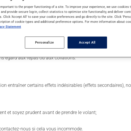
important to the proper functioning of a site. To improve your experience, we use cookie
s and provide secure log-in, collect statistics to optimise site functionality, and deliver cont
s. Click 'Accept All' to save your cookie preferences and go directly to the site. Click 'Pers
cription of cookie types and additional preference options. For more information about coo
. Il est possible que votre pharmacien vous ait indiqué un horaire
vacy Statement
 même moment de la journée.
 de façon régulière et continue. Assurez-vous de ne jamais en man
Personalize
Accept All
la dose suivante pour tenter de vous rattraper.
ns égard aux repas ou aux collations.
sion entraîner certains effets indésirables (effets secondaires), 
ent et soyez prudent avant de prendre le volant;
- contactez-nous si cela vous incommode.