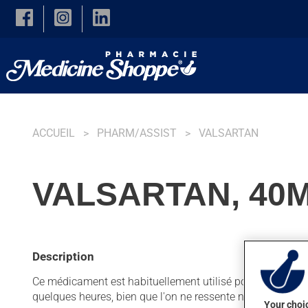
Skip to main content
ACCUEIL
PHARM/ASSIST
VALSARTAN
VALSARTAN, 40
Description
Ce médicament est habituellement utilisé pour diminuer la te
quelques heures, bien que l'on ne ressente normalement 
Your choic