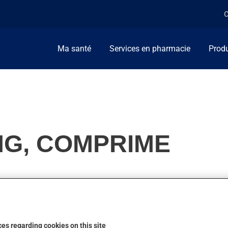
C
Ma santé
Services en pharmacie
Produ
MG, COMPRIME
nsion artérielle. On l'emploie aussi pour faciliter le travail du c
pas son action.
es regarding cookies on this site