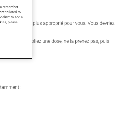
s to remember
ent tailored to
onalize' to see a
kies, please
 différent qui est plus approprié pour vous. Vous devriez
quer. Si vous oubliez une dose, ne la prenez pas, puis
notamment :