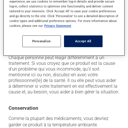
experience, we use cookies to remember log-in details and provide secure
il peut causer de la diarrhée;
log-in, collect statistics to optimise site functionality, and deliver content
tailored to your interests. Click 'Accept All' to save your cookie preferences
il peut causer des étourdissements - levez-vous
and go directly to the site. Click 'Personalize' to see a detailed description of
lentement et soyez prudent avant de prendre le
cookie types and additional preference options. For more information about
volant;
cookies, please see our
Privacy Statement
il peut causer une fatigue inhabituelle;
occasionnellement, il peut provoquer une toux sèche
Personalize
Accept All
- contactez-nous si cela vous incommode.
Chaque personne peut réagir différemment à un
traitement. Si vous croyez que ce produit est la cause
d'un problème qui vous incommode, qu'il soit
mentionné ici ou non, discutez-en avec votre
professionnel(le) de la santé. Il ou elle peut vous aider
à déterminer si votre traitement en est effectivement la
cause et, au besoin, vous aider à bien gérer la situation.
Conservation
Comme la plupart des médicaments, vous devriez
garder ce produit à la température ambiante.