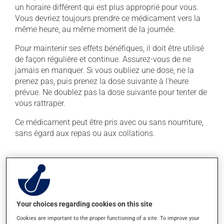
un horaire différent qui est plus approprié pour vous.
Vous devriez toujours prendre ce médicament vers la
même heure, au même moment de la journée.
Pour maintenir ses effets bénéfiques, il doit être utilisé
de façon régulière et continue. Assurez-vous de ne
jamais en manquer. Si vous oubliez une dose, ne la
prenez pas, puis prenez la dose suivante à l'heure
prévue. Ne doublez pas la dose suivante pour tenter de
vous rattraper.
Ce médicament peut être pris avec ou sans nourriture,
sans égard aux repas ou aux collations.
Effets indésirables
En plus de ses effets recherchés, ce produit peut à
l'occasion entraîner certains effets indésirables (effets
secondaires), notamment :
Your choices regarding cookies on this site
Cookies are important to the proper functioning of a site. To improve your
il peut causer des maux de tête;