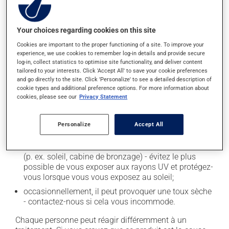
Effets indésirables
En plus de ses effets recherchés, ce produit peut à
Your choices regarding cookies on this site
l'occasion entraîner certains effets indésirables (effets
Cookies are important to the proper functioning of a site. To improve your
secondaires), notamment :
experience, we use cookies to remember log-in details and provide secure
log-in, collect statistics to optimise site functionality, and deliver content
il peut causer des maux de tête;
tailored to your interests. Click 'Accept All' to save your cookie preferences
and go directly to the site. Click 'Personalize' to see a detailed description of
il peut causer de la diarrhée;
cookie types and additional preference options. For more information about
il peut causer des étourdissements - levez-vous
cookies, please see our
Privacy Statement
lentement et soyez prudent avant de prendre le
volant;
Personalize
Accept All
il peut causer une fatigue inhabituelle;
il peut rendre votre peau plus sensible aux rayons UV
(p. ex. soleil, cabine de bronzage) - évitez le plus
possible de vous exposer aux rayons UV et protégez-
vous lorsque vous vous exposez au soleil;
occasionnellement, il peut provoquer une toux sèche
- contactez-nous si cela vous incommode.
Chaque personne peut réagir différemment à un