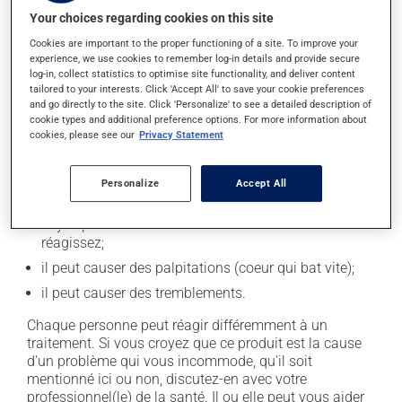
Your choices regarding cookies on this site
En plus de ses effets recherchés, ce produit peut à
l'occasion entraîner certains effets indésirables (effets
Cookies are important to the proper functioning of a site. To improve your
experience, we use cookies to remember log-in details and provide secure
secondaires), notamment :
log-in, collect statistics to optimise site functionality, and deliver content
tailored to your interests. Click 'Accept All' to save your cookie preferences
il peut rendre la bouche sèche;
and go directly to the site. Click 'Personalize' to see a detailed description of
il peut causer des étourdissements - levez-vous
cookie types and additional preference options. For more information about
cookies, please see our
Privacy Statement
lentement et soyez prudent avant de prendre le
volant;
il peut causer une fatigue inhabituelle;
Personalize
Accept All
il peut parfois endormir ou empêcher de dormir! -
soyez prudent avant de savoir comment VOUS
réagissez;
il peut causer des palpitations (coeur qui bat vite);
il peut causer des tremblements.
Chaque personne peut réagir différemment à un
traitement. Si vous croyez que ce produit est la cause
d'un problème qui vous incommode, qu'il soit
mentionné ici ou non, discutez-en avec votre
professionnel(le) de la santé. Il ou elle peut vous aider