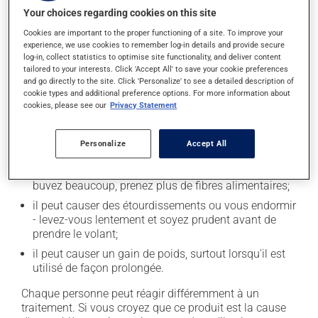
santé.
Your choices regarding cookies on this site
Cookies are important to the proper functioning of a site. To improve your
experience, we use cookies to remember log-in details and provide secure
Effets indésirables
log-in, collect statistics to optimise site functionality, and deliver content
tailored to your interests. Click 'Accept All' to save your cookie preferences
En plus de ses effets recherchés, ce produit peut à
and go directly to the site. Click 'Personalize' to see a detailed description of
l'occasion entraîner certains effets indésirables (effets
cookie types and additional preference options. For more information about
secondaires), notamment :
cookies, please see our
Privacy Statement
il peut augmenter l'appétit;
Personalize
Accept All
il peut rendre la bouche sèche;
il peut causer de la constipation - pour la prévenir,
buvez beaucoup, prenez plus de fibres alimentaires;
il peut causer des étourdissements ou vous endormir
- levez-vous lentement et soyez prudent avant de
prendre le volant;
il peut causer un gain de poids, surtout lorsqu'il est
utilisé de façon prolongée.
Chaque personne peut réagir différemment à un
traitement. Si vous croyez que ce produit est la cause