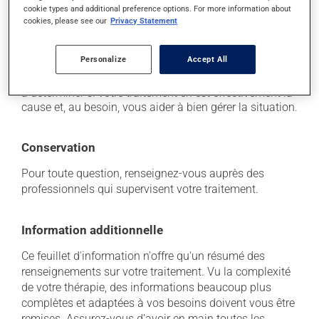
cookie types and additional preference options. For more information about
Chaque personne peut réagir différemment à un
cookies, please see our
Privacy Statement
traitement. Si vous croyez que ce produit est la cause
d'un problème qui vous incommode, qu'il soit
Personalize
Accept All
mentionné ici ou non, discutez-en avec votre
professionnel(le) de la santé. Il ou elle peut vous aider
à déterminer si votre traitement en est effectivement la
cause et, au besoin, vous aider à bien gérer la situation.
Conservation
Pour toute question, renseignez-vous auprès des
professionnels qui supervisent votre traitement.
Information additionnelle
Ce feuillet d'information n'offre qu'un résumé des
renseignements sur votre traitement. Vu la complexité
de votre thérapie, des informations beaucoup plus
complètes et adaptées à vos besoins doivent vous être
remises. Assurez-vous d'avoir en main toutes les