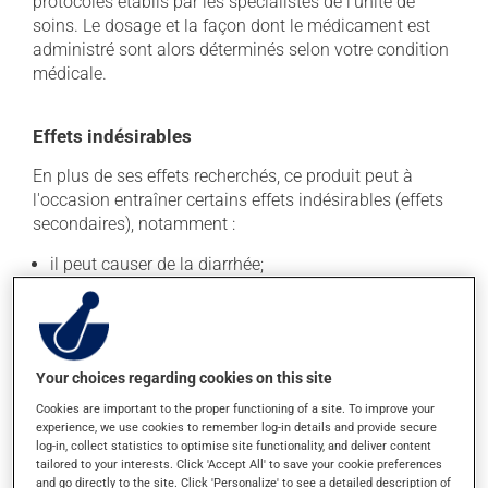
protocoles établis par les spécialistes de l'unité de
soins. Le dosage et la façon dont le médicament est
administré sont alors déterminés selon votre condition
médicale.
Effets indésirables
En plus de ses effets recherchés, ce produit peut à
l'occasion entraîner certains effets indésirables (effets
secondaires), notamment :
il peut causer de la diarrhée;
il peut faire apparaître des boutons et de la rougeur
sur la peau;
il peut entraîner de la faiblesse;
il peut causer des saignements;
Your choices regarding cookies on this site
il peut causer des nausées ou, rarement, des
Cookies are important to the proper functioning of a site. To improve your
vomissements;
experience, we use cookies to remember log-in details and provide secure
log-in, collect statistics to optimise site functionality, and deliver content
il peut causer de la rougeur et de l'enflure au site
tailored to your interests. Click 'Accept All' to save your cookie preferences
d'injection.
and go directly to the site. Click 'Personalize' to see a detailed description of