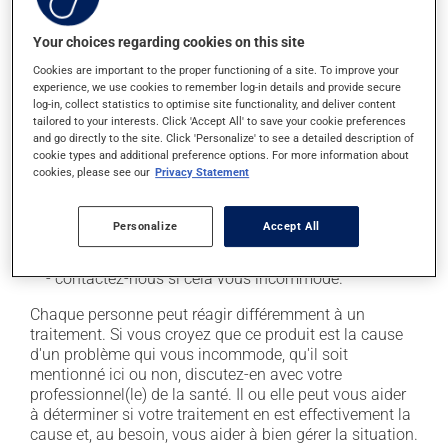
secondaires), notamment :
Your choices regarding cookies on this site
il peut causer des maux de tête;
Cookies are important to the proper functioning of a site. To improve your
il peut causer des étourdissements - levez-vous
experience, we use cookies to remember log-in details and provide secure
lentement et soyez prudent avant de prendre le
log-in, collect statistics to optimise site functionality, and deliver content
volant;
tailored to your interests. Click 'Accept All' to save your cookie preferences
and go directly to the site. Click 'Personalize' to see a detailed description of
il peut causer une fatigue inhabituelle;
cookie types and additional preference options. For more information about
il peut rendre votre peau plus sensible aux rayons UV
cookies, please see our
Privacy Statement
(p. ex. soleil, cabine de bronzage) - évitez le plus
possible de vous exposer aux rayons UV et protégez-
Personalize
Accept All
vous lorsque vous vous exposez au soleil;
occasionnellement, il peut provoquer une toux sèche
- contactez-nous si cela vous incommode.
Chaque personne peut réagir différemment à un
traitement. Si vous croyez que ce produit est la cause
d'un problème qui vous incommode, qu'il soit
mentionné ici ou non, discutez-en avec votre
professionnel(le) de la santé. Il ou elle peut vous aider
à déterminer si votre traitement en est effectivement la
cause et, au besoin, vous aider à bien gérer la situation.